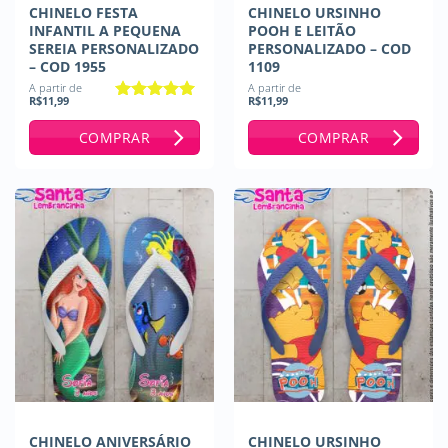
CHINELO FESTA
CHINELO URSINHO
INFANTIL A PEQUENA
POOH E LEITÃO
SEREIA PERSONALIZADO
PERSONALIZADO – COD
– COD 1955
1109
A partir de
A partir de
R$
11,99
R$
11,99
Avaliação
5
de 5
COMPRAR
COMPRAR
CHINELO ANIVERSÁRIO
CHINELO URSINHO