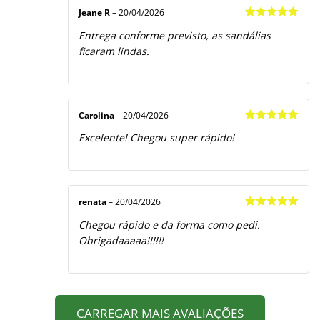
Jeane R
–
20/04/2026
Avaliação
5
Entrega conforme previsto, as sandálias
de 5
ficaram lindas.
Carolina
–
20/04/2026
Avaliação
5
Excelente! Chegou super rápido!
de 5
renata
–
20/04/2026
Avaliação
5
Chegou rápido e da forma como pedi.
de 5
Obrigadaaaaa!!!!!!
CARREGAR MAIS AVALIAÇÕES