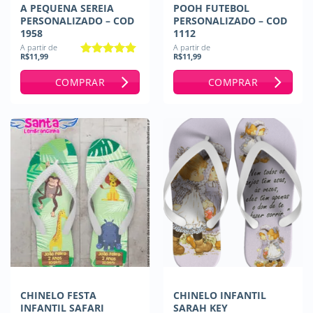
A PEQUENA SEREIA
POOH FUTEBOL
PERSONALIZADO – COD
PERSONALIZADO – COD
1958
1112
A partir de
A partir de
R$
11,99
R$
11,99
Avaliação
5
de 5
COMPRAR
COMPRAR
CHINELO FESTA
CHINELO INFANTIL
INFANTIL SAFARI
SARAH KEY