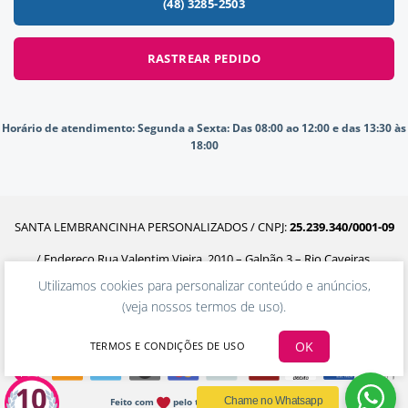
(48) 3285-2503
RASTREAR PEDIDO
Horário de atendimento:
Segunda a Sexta: Das 08:00 ao 12:00 e das 13:30 às
18:00
SANTA LEMBRANCINHA PERSONALIZADOS / CNPJ:
25.239.340/0001-09
/ Endereço Rua Valentim Vieira, 2010 – Galpão 3 – Rio Caveiras,
Utilizamos cookies para personalizar conteúdo e anúncios,
Biguaçu – SC, 88160-302
(
veja nossos termos de uso
).
OK
TERMOS E CONDIÇÕES DE USO
Chame no Whatsapp
Feito com
pelo time da Ecommerceria