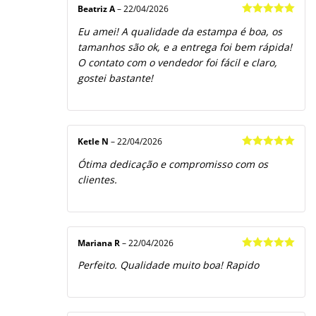
Beatriz A
–
22/04/2026
Avaliação
5
Eu amei! A qualidade da estampa é boa, os
de 5
tamanhos são ok, e a entrega foi bem rápida!
O contato com o vendedor foi fácil e claro,
gostei bastante!
Ketle N
–
22/04/2026
Avaliação
5
Ótima dedicação e compromisso com os
de 5
clientes.
Mariana R
–
22/04/2026
Avaliação
5
Perfeito. Qualidade muito boa! Rapido
de 5