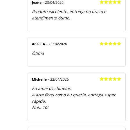
Jeane
–
23/04/2026
Avaliação
5
Produto excelente, entrega no prazo e
de 5
atendimento ótimo.
Ana C A
–
23/04/2026
Avaliação
5
Ótima
de 5
Michelle
–
22/04/2026
Avaliação
5
Eu amei os chinelos.
de 5
A arte ficou como eu queria, entrega super
rápida.
Nota 10!