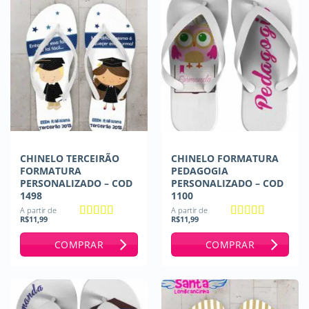
CHINELO TERCEIRÃO
CHINELO FORMATURA
FORMATURA
PEDAGOGIA
PERSONALIZADO – COD
PERSONALIZADO – COD
1498
1100
A partir de
A partir de
R$
11,99
R$
11,99
Avaliação
5
Avaliação
5
de 5
de 5
COMPRAR
COMPRAR