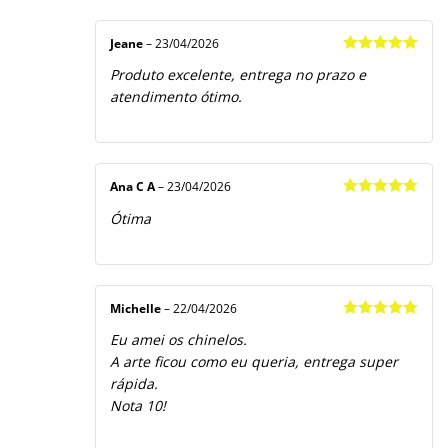
Jeane
–
23/04/2026
Avaliação
5
Produto excelente, entrega no prazo e
de 5
atendimento ótimo.
Ana C A
–
23/04/2026
Avaliação
5
Ótima
de 5
Michelle
–
22/04/2026
Avaliação
5
Eu amei os chinelos.
de 5
A arte ficou como eu queria, entrega super
rápida.
Nota 10!