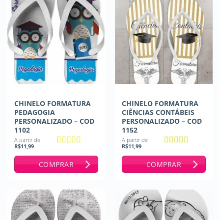
CHINELO FORMATURA
CHINELO FORMATURA
PEDAGOGIA
CIÊNCIAS CONTÁBEIS
PERSONALIZADO – COD
PERSONALIZADO – COD
1102
1152
A partir de
A partir de
R$
11,99
R$
11,99
Avaliação
5
Avaliação
5
de 5
de 5
COMPRAR
COMPRAR