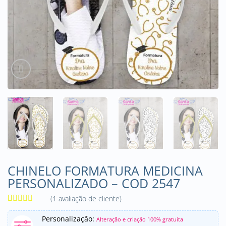
CHINELO FORMATURA MEDICINA
PERSONALIZADO – COD 2547
(
1
avaliação de cliente)
Avaliado
1
como
5
de
Personalização:
Alteração e criação 100% gratuita