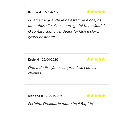
Beatriz A
–
22/04/2026
Avaliação
5
Eu amei! A qualidade da estampa é boa, os
de 5
tamanhos são ok, e a entrega foi bem rápida!
O contato com o vendedor foi fácil e claro,
gostei bastante!
Ketle N
–
22/04/2026
Avaliação
5
Ótima dedicação e compromisso com os
de 5
clientes.
Mariana R
–
22/04/2026
Avaliação
5
Perfeito. Qualidade muito boa! Rapido
de 5