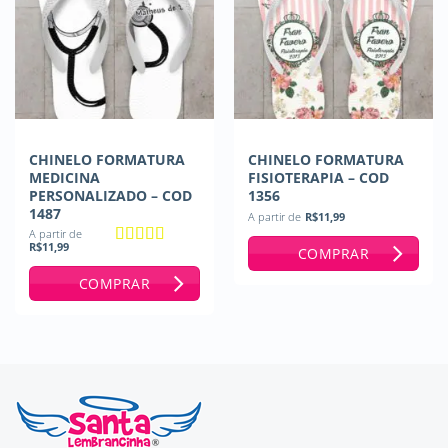
CHINELO FORMATURA
CHINELO FORMATURA
MEDICINA
FISIOTERAPIA – COD
PERSONALIZADO – COD
1356
1487
A partir de
R$
11,99
A partir de
R$
11,99
COMPRAR
Avaliação
5
de 5
COMPRAR