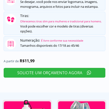
5, com
Se desejar, você pode nos enviar logomarca, imagens,
baseado em
monograma, arquivos e fotos para incluir na estampa.
avaliação de
cliente
Tiras:
Oferecemos tiras slim para mulheres e tradicional para homens.
Você pode escolher cor e modelo de tiras (diversas
opções).
Numeração:
É livre conforme sua necessidade
Tamanhos disponíveis do 17/18 ao 45/46
R$
11,99
A partir de
SOLICITE UM ORÇAMENTO AGORA