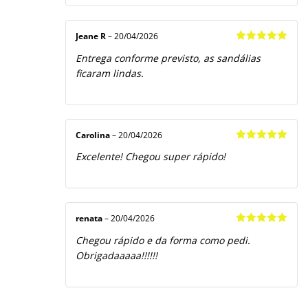
Jeane R
–
20/04/2026
Avaliação
5
Entrega conforme previsto, as sandálias
de 5
ficaram lindas.
Carolina
–
20/04/2026
Avaliação
5
Excelente! Chegou super rápido!
de 5
renata
–
20/04/2026
Avaliação
5
Chegou rápido e da forma como pedi.
de 5
Obrigadaaaaa!!!!!!