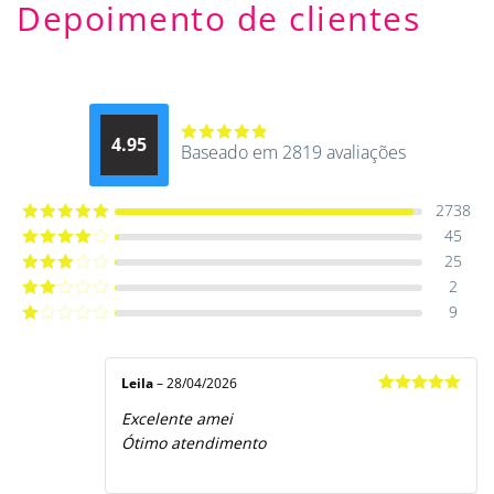
Depoimento de clientes
4.95
Baseado em 2819 avaliações
Avaliação
4.9514012061015
de 5
2738
45
Avaliação
5
de 5
25
Avaliação
4
de 5
2
Avaliação
3
de 5
9
Avaliação
2
de
Avaliação
5
1
de
5
Leila
–
28/04/2026
Avaliação
5
Excelente amei
de 5
Ótimo atendimento