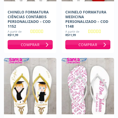
CHINELO FORMATURA
CHINELO FORMATURA
CIÊNCIAS CONTÁBEIS
MEDICINA
PERSONALIZADO – COD
PERSONALIZADO – COD
1152
1148
A partir de
A partir de
R$
11,99
R$
11,99
Avaliação
5
Avaliação
5
de 5
de 5
COMPRAR
COMPRAR