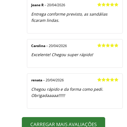
Jeane R
–
20/04/2026
Avaliação
5
Entrega conforme previsto, as sandálias
de 5
ficaram lindas.
Carolina
–
20/04/2026
Avaliação
5
Excelente! Chegou super rápido!
de 5
renata
–
20/04/2026
Avaliação
5
Chegou rápido e da forma como pedi.
de 5
Obrigadaaaaa!!!!!!
CARREGAR MAIS AVALIAÇÕES