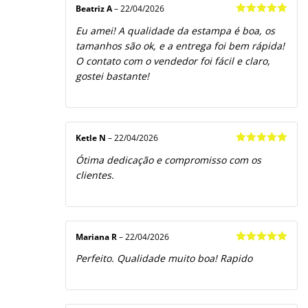
Beatriz A
–
22/04/2026
Avaliação
5
Eu amei! A qualidade da estampa é boa, os
de 5
tamanhos são ok, e a entrega foi bem rápida!
O contato com o vendedor foi fácil e claro,
gostei bastante!
Ketle N
–
22/04/2026
Avaliação
5
Ótima dedicação e compromisso com os
de 5
clientes.
Mariana R
–
22/04/2026
Avaliação
5
Perfeito. Qualidade muito boa! Rapido
de 5