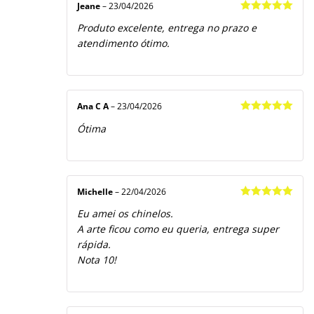
Jeane
–
23/04/2026
Avaliação
5
Produto excelente, entrega no prazo e
de 5
atendimento ótimo.
Ana C A
–
23/04/2026
Avaliação
5
Ótima
de 5
Michelle
–
22/04/2026
Avaliação
5
Eu amei os chinelos.
de 5
A arte ficou como eu queria, entrega super
rápida.
Nota 10!