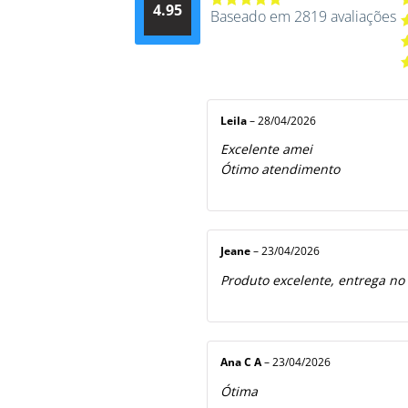
4.95
d
Baseado em 2819 avaliações
Avaliação
A
4.9514012061015
4
A
de 5
3
A
2
A
5
1
d
5
Leila
–
28/04/2026
Excelente amei
Ótimo atendimento
Jeane
–
23/04/2026
Produto excelente, entrega no
Ana C A
–
23/04/2026
Ótima