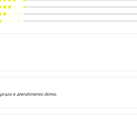
e 5
valiação
de 5
valiação
de 5
valiação
de
valiação
e
 prazo e atendimento ótimo.