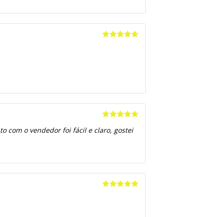
Avaliação
5
de 5
Avaliação
5
 com o vendedor foi fácil e claro, gostei
de 5
Avaliação
5
de 5