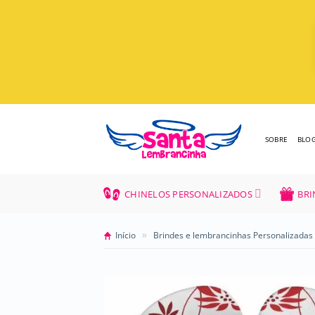
Skip
to
content
SOBRE
BLO
CHINELOS PERSONALIZADOS
BRI
»
Início
Brindes e lembrancinhas Personalizadas