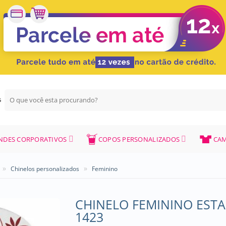
Pesquisar
G
por:
NDES CORPORATIVOS
COPOS PERSONALIZADOS
CAM
»
»
Chinelos personalizados
Feminino
CHINELO FEMININO EST
1423