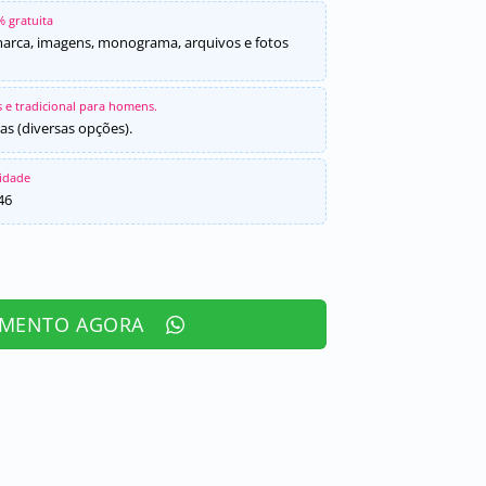
% gratuita
marca, imagens, monograma, arquivos e fotos
 e tradicional para homens.
as (diversas opções).
sidade
46
AMENTO AGORA