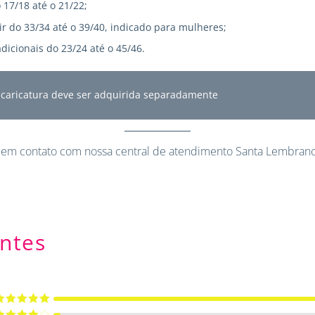
 17/18 até o 21/22;
r do 33/34 até o 39/40, indicado para mulheres;
dicionais do 23/24 até o 45/46.
A caricatura deve ser adquirida separadamente
 em contato
com nossa central de atendimento Santa Lembranc
ntes
valiação
5