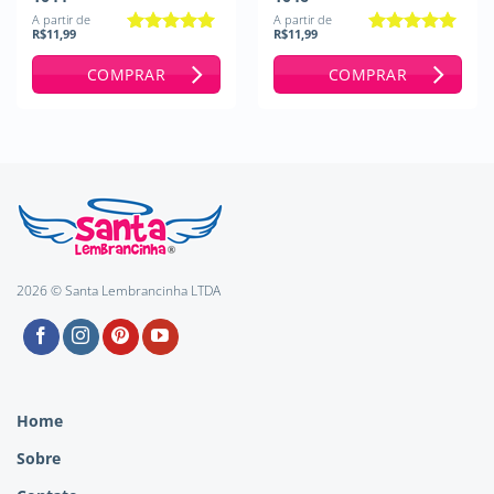
A partir de
A partir de
R$
11,99
R$
11,99
Avaliação
5
Avaliação
5
de 5
de 5
COMPRAR
COMPRAR
2026 © Santa Lembrancinha LTDA
Home
Sobre