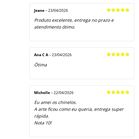
Jeane
–
23/04/2026
Avaliação
5
Produto excelente, entrega no prazo e
de 5
atendimento ótimo.
Ana C A
–
23/04/2026
Avaliação
5
Ótima
de 5
Michelle
–
22/04/2026
Avaliação
5
Eu amei os chinelos.
de 5
A arte ficou como eu queria, entrega super
rápida.
Nota 10!