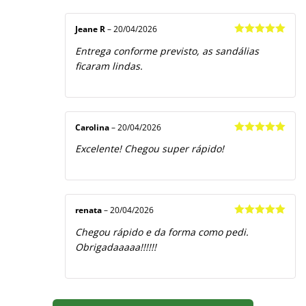
Jeane R
–
20/04/2026
Avaliação
5
Entrega conforme previsto, as sandálias
de 5
ficaram lindas.
Carolina
–
20/04/2026
Avaliação
5
Excelente! Chegou super rápido!
de 5
renata
–
20/04/2026
Avaliação
5
Chegou rápido e da forma como pedi.
de 5
Obrigadaaaaa!!!!!!