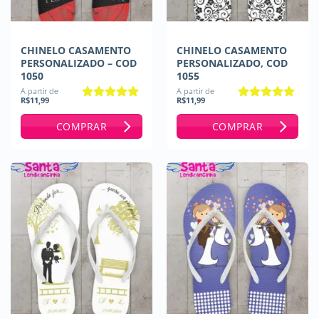
CHINELO CASAMENTO
CHINELO CASAMENTO
PERSONALIZADO – COD
PERSONALIZADO, COD
1050
1055
A partir de
A partir de
R$
11,99
R$
11,99
Avaliação
5
Avaliação
de 5
4.67
de 5
COMPRAR
COMPRAR