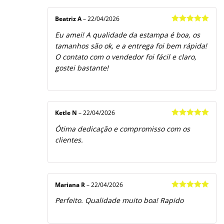
Beatriz A
–
22/04/2026
Avaliação
5
Eu amei! A qualidade da estampa é boa, os
de 5
tamanhos são ok, e a entrega foi bem rápida!
O contato com o vendedor foi fácil e claro,
gostei bastante!
Ketle N
–
22/04/2026
Avaliação
5
Ótima dedicação e compromisso com os
de 5
clientes.
Mariana R
–
22/04/2026
Avaliação
5
Perfeito. Qualidade muito boa! Rapido
de 5