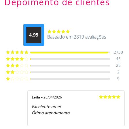
Depoimento de clientes
4.95
Baseado em 2819 avaliações
Avaliação
4.9514012061015
de 5
2738
45
Avaliação
5
de 5
25
Avaliação
4
de 5
2
Avaliação
3
de 5
9
Avaliação
2
de
Avaliação
5
1
de
5
Leila
–
28/04/2026
Avaliação
5
Excelente amei
de 5
Ótimo atendimento