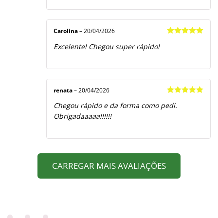
Carolina
–
20/04/2026
Avaliação
5
Excelente! Chegou super rápido!
de 5
renata
–
20/04/2026
Avaliação
5
Chegou rápido e da forma como pedi.
de 5
Obrigadaaaaa!!!!!!
CARREGAR MAIS AVALIAÇÕES