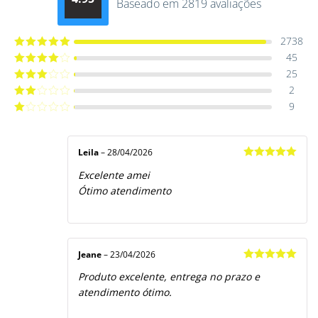
Baseado em 2819 avaliações
Avaliação
4.9514012061015
de 5
2738
45
Avaliação
5
de 5
25
Avaliação
4
de 5
2
Avaliação
3
de 5
9
Avaliação
2
de
Avaliação
5
1
de
5
Leila
–
28/04/2026
Avaliação
5
Excelente amei
de 5
Ótimo atendimento
Jeane
–
23/04/2026
Avaliação
5
Produto excelente, entrega no prazo e
de 5
atendimento ótimo.