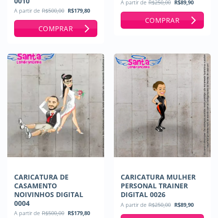
0010
O
O
A partir de
R$
250,00
R$
89,90
preço
preço
O
O
A partir de
R$
500,00
R$
179,80
original
atual
preço
preço
COMPRAR
era:
é:
original
atual
R$250,00.
R$89,90
COMPRAR
era:
é:
R$500,00.
R$179,80.
CARICATURA DE
CARICATURA MULHER
CASAMENTO
PERSONAL TRAINER
NOIVINHOS DIGITAL
DIGITAL 0026
0004
O
O
A partir de
R$
250,00
R$
89,90
preço
preço
O
O
A partir de
R$
500,00
R$
179,80
original
atual