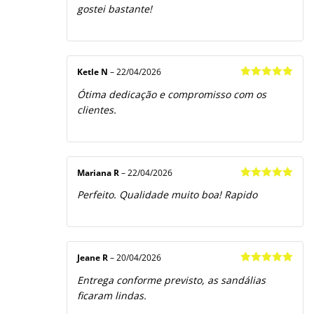
gostei bastante!
Ketle N
–
22/04/2026
Avaliação
5
Ótima dedicação e compromisso com os
de 5
clientes.
Mariana R
–
22/04/2026
Avaliação
5
Perfeito. Qualidade muito boa! Rapido
de 5
Jeane R
–
20/04/2026
Avaliação
5
Entrega conforme previsto, as sandálias
de 5
ficaram lindas.