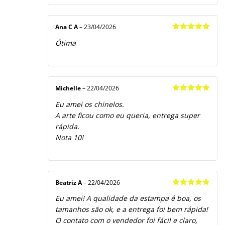
Ana C A
–
23/04/2026
Avaliação
5
Ótima
de 5
Michelle
–
22/04/2026
Avaliação
5
Eu amei os chinelos.
de 5
A arte ficou como eu queria, entrega super
rápida.
Nota 10!
Beatriz A
–
22/04/2026
Avaliação
5
Eu amei! A qualidade da estampa é boa, os
de 5
tamanhos são ok, e a entrega foi bem rápida!
O contato com o vendedor foi fácil e claro,