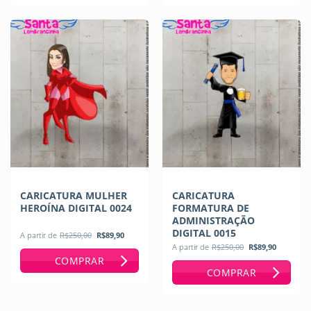
CARICATURA MULHER
CARICATURA
HEROÍNA DIGITAL 0024
FORMATURA DE
ADMINISTRAÇÃO
DIGITAL 0015
O
O
A partir de
R$
250,00
R$
89,90
preço
preço
O
O
A partir de
R$
250,00
R$
89,90
original
atual
preço
preço
COMPRAR
era:
é:
original
atual
R$250,00.
R$89,90.
COMPRAR
era:
é:
R$250,00.
R$89,90