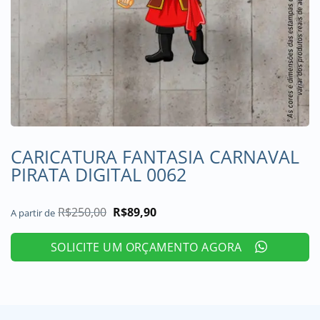
CARICATURA FANTASIA CARNAVAL
PIRATA DIGITAL 0062
R$
250,00
O
R$
89,90
O
A partir de
preço
preço
original
atual
era:
é:
SOLICITE UM ORÇAMENTO AGORA
R$250,00.
R$89,90.