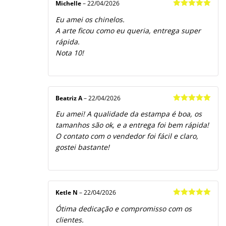
Michelle
–
22/04/2026
Avaliação
5
Eu amei os chinelos.
de 5
A arte ficou como eu queria, entrega super
rápida.
Nota 10!
Beatriz A
–
22/04/2026
Avaliação
5
Eu amei! A qualidade da estampa é boa, os
de 5
tamanhos são ok, e a entrega foi bem rápida!
O contato com o vendedor foi fácil e claro,
gostei bastante!
Ketle N
–
22/04/2026
Avaliação
5
Ótima dedicação e compromisso com os
de 5
clientes.