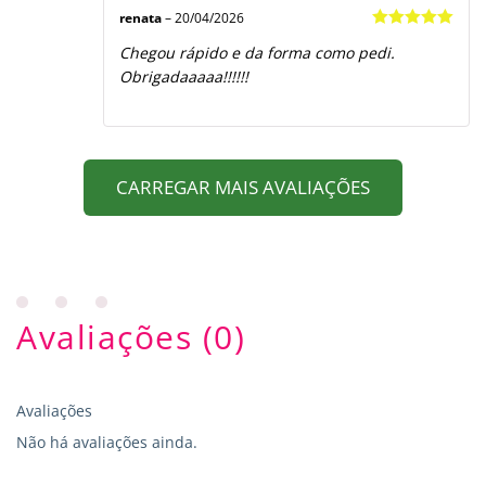
renata
–
20/04/2026
Avaliação
5
Chegou rápido e da forma como pedi.
de 5
Obrigadaaaaa!!!!!!
CARREGAR MAIS AVALIAÇÕES
Avaliações (0)
Avaliações
Não há avaliações ainda.