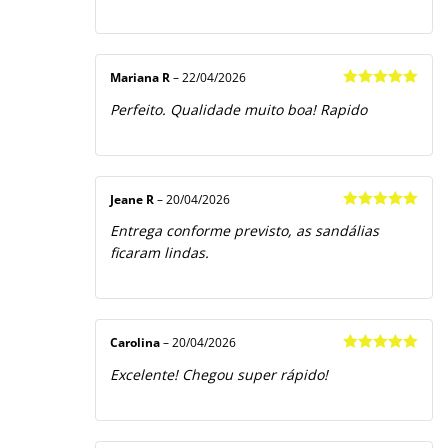
Mariana R
–
22/04/2026
Avaliação
5
Perfeito. Qualidade muito boa! Rapido
de 5
Jeane R
–
20/04/2026
Avaliação
5
Entrega conforme previsto, as sandálias
de 5
ficaram lindas.
Carolina
–
20/04/2026
Avaliação
5
Excelente! Chegou super rápido!
de 5