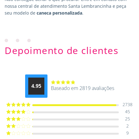
nossa central de atendimento Santa Lembrancinha e peça
seu modelo de
caneca personalizada
.
Depoimento de clientes
4.95
Baseado em 2819 avaliações
Avaliação
4.9514012061015
de 5
2738
45
Avaliação
5
de 5
25
Avaliação
4
de 5
2
Avaliação
3
de 5
9
Avaliação
2
de