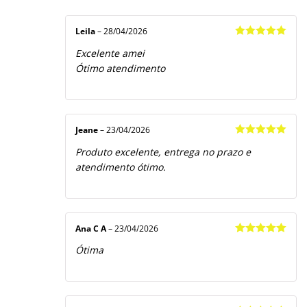
Avaliação
5
1
de
5
Leila
–
28/04/2026
Avaliação
5
Excelente amei
de 5
Ótimo atendimento
Jeane
–
23/04/2026
Avaliação
5
Produto excelente, entrega no prazo e
de 5
atendimento ótimo.
Ana C A
–
23/04/2026
Avaliação
5
Ótima
de 5