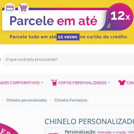
Pesquisar
G
por:
NDES CORPORATIVOS
COPOS PERSONALIZADOS
CAM
»
»
Chinelos personalizados
Chinelos Formatura
CHINELO PERSONALIZADO
Personalização:
Alteração e criação 100