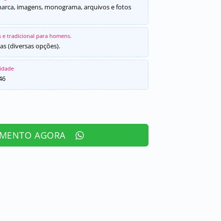
marca, imagens, monograma, arquivos e fotos
 e tradicional para homens.
as (diversas opções).
sidade
46
AMENTO AGORA