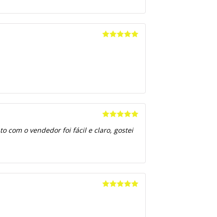
Avaliação
5
de 5
Avaliação
5
 com o vendedor foi fácil e claro, gostei
de 5
Avaliação
5
de 5