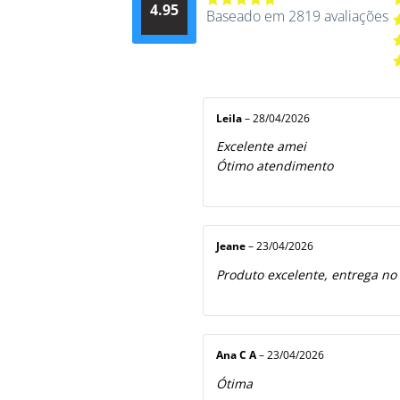
4.95
d
Baseado em 2819 avaliações
Avaliação
A
4.9514012061015
4
A
de 5
3
A
2
A
5
1
d
5
Leila
–
28/04/2026
Excelente amei
Ótimo atendimento
Jeane
–
23/04/2026
Produto excelente, entrega no
Ana C A
–
23/04/2026
Ótima