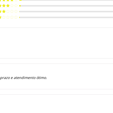
e 5
valiação
de 5
valiação
de 5
valiação
de
valiação
e
 prazo e atendimento ótimo.