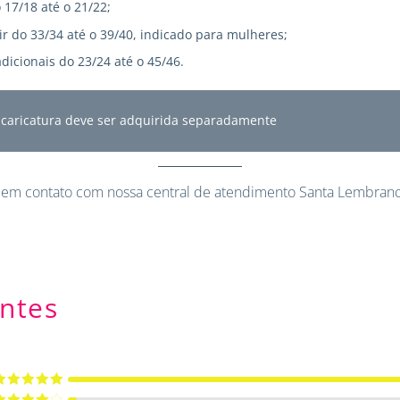
 17/18 até o 21/22;
r do 33/34 até o 39/40, indicado para mulheres;
dicionais do 23/24 até o 45/46.
A caricatura deve ser adquirida separadamente
 em contato
com nossa central de atendimento Santa Lembranc
ntes
valiação
5