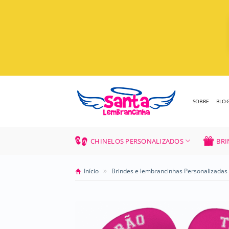
Skip
to
content
SOBRE
BLO
CHINELOS PERSONALIZADOS
BRI
»
Início
Brindes e lembrancinhas Personalizadas