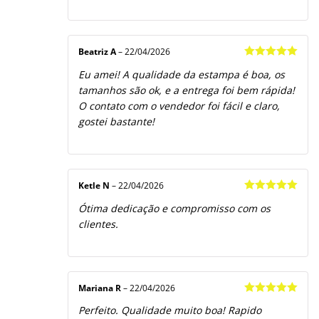
Beatriz A
–
22/04/2026
Avaliação
5
Eu amei! A qualidade da estampa é boa, os
de 5
tamanhos são ok, e a entrega foi bem rápida!
O contato com o vendedor foi fácil e claro,
gostei bastante!
Ketle N
–
22/04/2026
Avaliação
5
Ótima dedicação e compromisso com os
de 5
clientes.
Mariana R
–
22/04/2026
Avaliação
5
Perfeito. Qualidade muito boa! Rapido
de 5