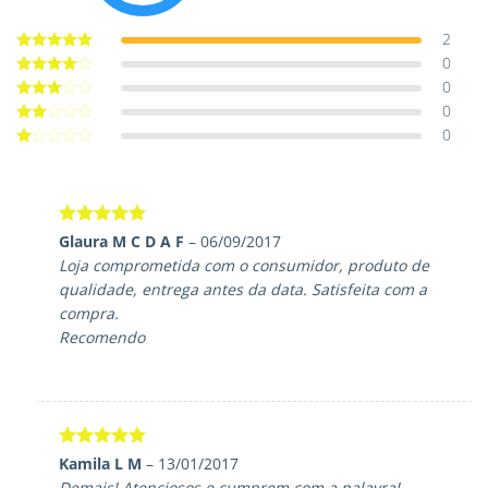
2
0
Avaliação
5
de 5
0
Avaliação
4
de 5
0
Avaliação
3
de 5
0
Avaliação
2
de
Avaliação
5
1
de
5
Avaliação
5
Glaura M C D A F
–
06/09/2017
de 5
Loja comprometida com o consumidor, produto de
qualidade, entrega antes da data. Satisfeita com a
compra.
Recomendo
Avaliação
5
Kamila L M
–
13/01/2017
de 5
Demais! Atenciosos e cumprem com a palavra!