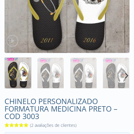
CHINELO PERSONALIZADO
FORMATURA MEDICINA PRETO –
COD 3003
(
2
avaliações de clientes)
Avaliado
2