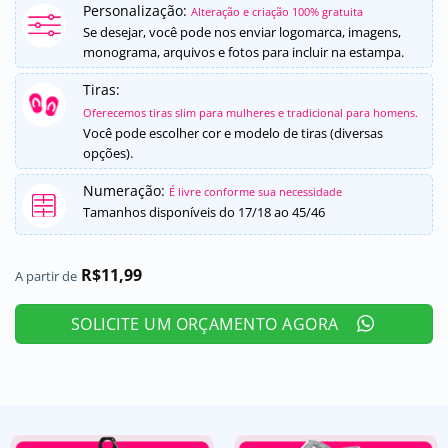
Personalização:
como
5
de
Alteração e criação 100% gratuita
5, com
Se desejar, você pode nos enviar logomarca, imagens,
baseado em
monograma, arquivos e fotos para incluir na estampa.
avaliações
de clientes
Tiras:
Oferecemos tiras slim para mulheres e tradicional para homens.
Você pode escolher cor e modelo de tiras (diversas
opções).
Numeração:
É livre conforme sua necessidade
Tamanhos disponíveis do 17/18 ao 45/46
R$
11,99
A partir de
SOLICITE UM ORÇAMENTO AGORA