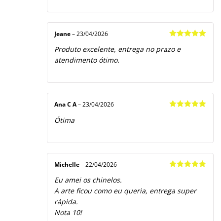
Jeane
–
23/04/2026
Avaliação
5
Produto excelente, entrega no prazo e
de 5
atendimento ótimo.
Ana C A
–
23/04/2026
Avaliação
5
Ótima
de 5
Michelle
–
22/04/2026
Avaliação
5
Eu amei os chinelos.
de 5
A arte ficou como eu queria, entrega super
rápida.
Nota 10!