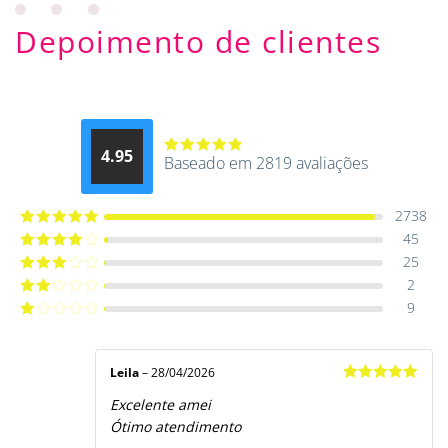
Depoimento de clientes
4.95
Baseado em 2819 avaliações
Avaliação
4.9514012061015
de 5
2738
45
Avaliação
5
de 5
25
Avaliação
4
de 5
2
Avaliação
3
de 5
9
Avaliação
2
de
Avaliação
5
1
de
5
Leila
–
28/04/2026
Avaliação
5
Excelente amei
de 5
Ótimo atendimento