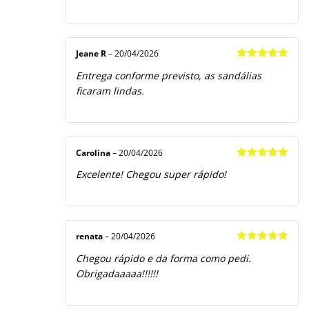
Jeane R
–
20/04/2026
Avaliação
5
Entrega conforme previsto, as sandálias
de 5
ficaram lindas.
Carolina
–
20/04/2026
Avaliação
5
Excelente! Chegou super rápido!
de 5
renata
–
20/04/2026
Avaliação
5
Chegou rápido e da forma como pedi.
de 5
Obrigadaaaaa!!!!!!