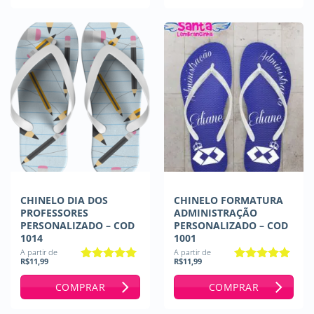
CHINELO DIA DOS
CHINELO FORMATURA
PROFESSORES
ADMINISTRAÇÃO
PERSONALIZADO – COD
PERSONALIZADO – COD
1014
1001
A partir de
A partir de
R$
11,99
R$
11,99
Avaliação
5
Avaliação
5
de 5
de 5
COMPRAR
COMPRAR