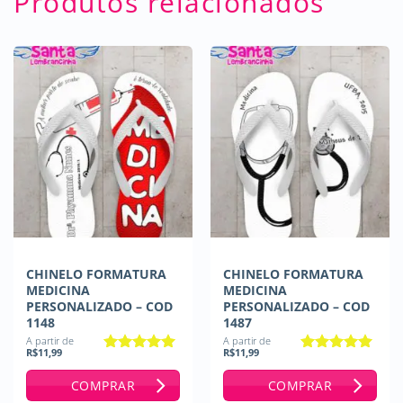
Produtos relacionados
CHINELO FORMATURA
CHINELO FORMATURA
MEDICINA
MEDICINA
PERSONALIZADO – COD
PERSONALIZADO – COD
1148
1487
A partir de
A partir de
R$
11,99
R$
11,99
Avaliação
5
Avaliação
5
de 5
de 5
COMPRAR
COMPRAR