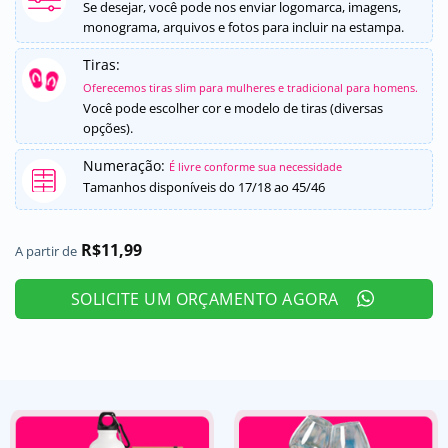
5, com
Se desejar, você pode nos enviar logomarca, imagens,
baseado em
monograma, arquivos e fotos para incluir na estampa.
avaliação
de cliente
Tiras:
Oferecemos tiras slim para mulheres e tradicional para homens.
Você pode escolher cor e modelo de tiras (diversas
opções).
Numeração:
É livre conforme sua necessidade
Tamanhos disponíveis do 17/18 ao 45/46
R$
11,99
A partir de
SOLICITE UM ORÇAMENTO AGORA