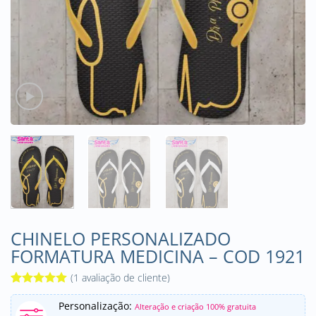
CHINELO PERSONALIZADO
FORMATURA MEDICINA – COD 1921
(
1
avaliação de cliente)
Avaliado
1
Personalização:
como
5
de
Alteração e criação 100% gratuita