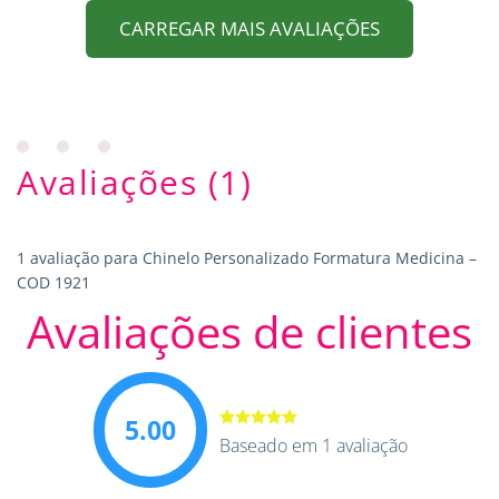
CARREGAR MAIS AVALIAÇÕES
Avaliações (1)
1 avaliação para
Chinelo Personalizado Formatura Medicina –
COD 1921
Avaliações de clientes
5.00
Avaliação
Baseado em 1 avaliação
5.00
de 5