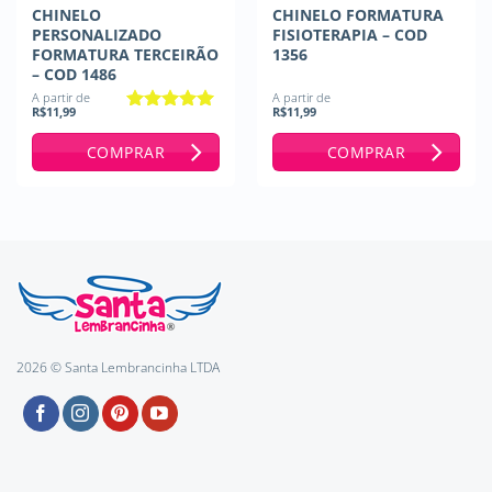
CHINELO
CHINELO FORMATURA
PERSONALIZADO
FISIOTERAPIA – COD
FORMATURA TERCEIRÃO
1356
– COD 1486
A partir de
A partir de
R$
11,99
R$
11,99
Avaliação
5
de 5
COMPRAR
COMPRAR
2026 © Santa Lembrancinha LTDA