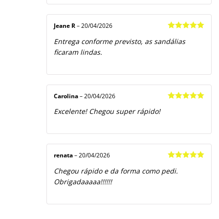
Jeane R
–
20/04/2026
Avaliação
5
Entrega conforme previsto, as sandálias
de 5
ficaram lindas.
Carolina
–
20/04/2026
Avaliação
5
Excelente! Chegou super rápido!
de 5
renata
–
20/04/2026
Avaliação
5
Chegou rápido e da forma como pedi.
de 5
Obrigadaaaaa!!!!!!