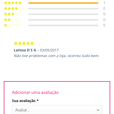
1
0
Avaliação
5
de 5
0
Avaliação
4
de 5
0
Avaliação
3
de 5
0
Avaliação
2
de
Avaliação
5
1
de
5
Avaliação
5
Larissa D S G
–
03/05/2017
de 5
Não tive problemas com a loja, ocorreu tudo bem.
Adicionar uma avaliação
Sua avaliação
*