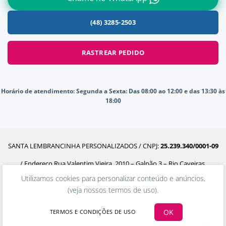
(48) 3285-2503
RASTREAR PEDIDO
Horário de atendimento:
Segunda a Sexta: Das 08:00 ao 12:00 e das 13:30 às
18:00
SANTA LEMBRANCINHA PERSONALIZADOS / CNPJ:
25.239.340/0001-09
/ Endereço Rua Valentim Vieira, 2010 – Galpão 3 – Rio Caveiras,
Utilizamos cookies para personalizar conteúdo e anúncios,
Biguaçu – SC, 88160-302
(
veja nossos termos de uso
).
OK
TERMOS E CONDIÇÕES DE USO