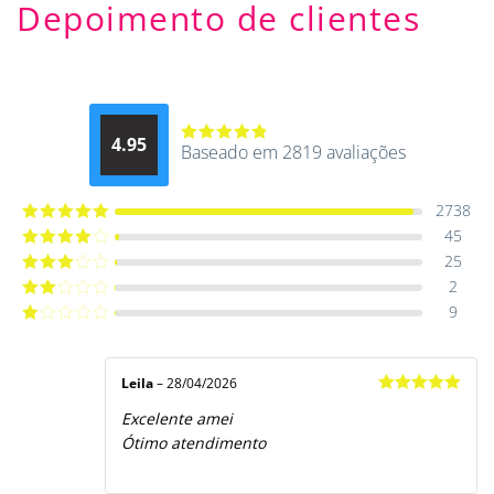
Depoimento de clientes
4.95
Baseado em 2819 avaliações
Avaliação
4.9514012061015
de 5
2738
45
Avaliação
5
de 5
25
Avaliação
4
de 5
2
Avaliação
3
de 5
9
Avaliação
2
de
Avaliação
5
1
de
5
Leila
–
28/04/2026
Avaliação
5
Excelente amei
de 5
Ótimo atendimento