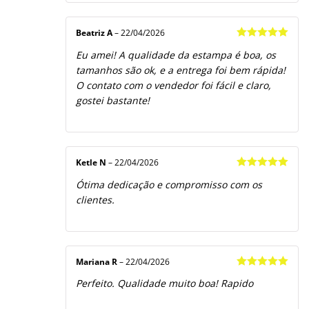
Beatriz A
–
22/04/2026
Avaliação
5
Eu amei! A qualidade da estampa é boa, os
de 5
tamanhos são ok, e a entrega foi bem rápida!
O contato com o vendedor foi fácil e claro,
gostei bastante!
Ketle N
–
22/04/2026
Avaliação
5
Ótima dedicação e compromisso com os
de 5
clientes.
Mariana R
–
22/04/2026
Avaliação
5
Perfeito. Qualidade muito boa! Rapido
de 5