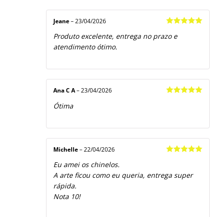
Jeane
–
23/04/2026
Avaliação
5
Produto excelente, entrega no prazo e
de 5
atendimento ótimo.
Ana C A
–
23/04/2026
Avaliação
5
Ótima
de 5
Michelle
–
22/04/2026
Avaliação
5
Eu amei os chinelos.
de 5
A arte ficou como eu queria, entrega super
rápida.
Nota 10!