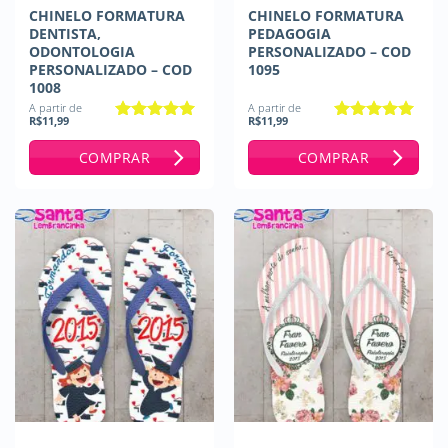
CHINELO FORMATURA
CHINELO FORMATURA
DENTISTA,
PEDAGOGIA
ODONTOLOGIA
PERSONALIZADO – COD
PERSONALIZADO – COD
1095
1008
A partir de
A partir de
R$
11,99
R$
11,99
Avaliação
5
Avaliação
5
de 5
de 5
COMPRAR
COMPRAR