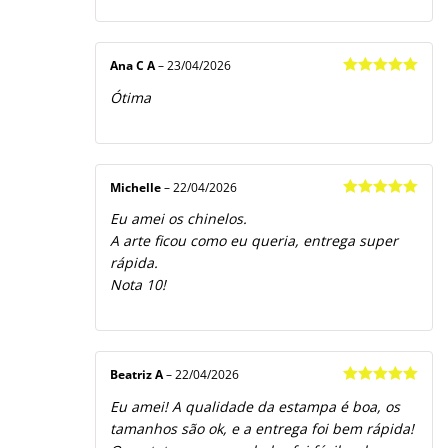
Ana C A
–
23/04/2026
Avaliação
5
Ótima
de 5
Michelle
–
22/04/2026
Avaliação
5
Eu amei os chinelos.
de 5
A arte ficou como eu queria, entrega super
rápida.
Nota 10!
Beatriz A
–
22/04/2026
Avaliação
5
Eu amei! A qualidade da estampa é boa, os
de 5
tamanhos são ok, e a entrega foi bem rápida!