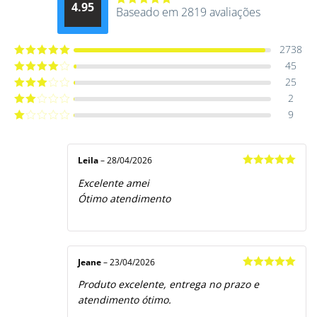
4.95
Baseado em 2819 avaliações
Avaliação
4.9514012061015
de 5
2738
45
Avaliação
5
de 5
25
Avaliação
4
de 5
2
Avaliação
3
de 5
9
Avaliação
2
de
Avaliação
5
1
de
5
Leila
–
28/04/2026
Avaliação
5
Excelente amei
de 5
Ótimo atendimento
Jeane
–
23/04/2026
Avaliação
5
Produto excelente, entrega no prazo e
de 5
atendimento ótimo.