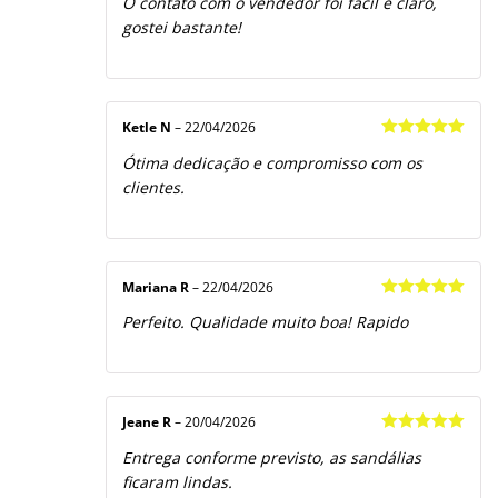
O contato com o vendedor foi fácil e claro,
gostei bastante!
Ketle N
–
22/04/2026
Avaliação
5
Ótima dedicação e compromisso com os
de 5
clientes.
Mariana R
–
22/04/2026
Avaliação
5
Perfeito. Qualidade muito boa! Rapido
de 5
Jeane R
–
20/04/2026
Avaliação
5
Entrega conforme previsto, as sandálias
de 5
ficaram lindas.