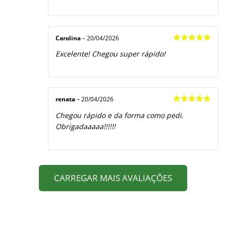
Carolina
–
20/04/2026
Avaliação
5
Excelente! Chegou super rápido!
de 5
renata
–
20/04/2026
Avaliação
5
Chegou rápido e da forma como pedi.
de 5
Obrigadaaaaa!!!!!!
CARREGAR MAIS AVALIAÇÕES