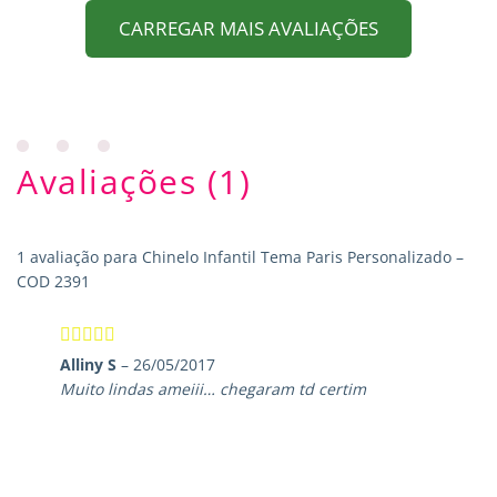
CARREGAR MAIS AVALIAÇÕES
Avaliações (1)
1 avaliação para
Chinelo Infantil Tema Paris Personalizado –
COD 2391
Avaliação
5
Alliny S
–
26/05/2017
de 5
Muito lindas ameiii… chegaram td certim