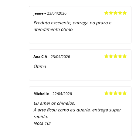
Jeane
–
23/04/2026
Avaliação
5
Produto excelente, entrega no prazo e
de 5
atendimento ótimo.
Ana C A
–
23/04/2026
Avaliação
5
Ótima
de 5
Michelle
–
22/04/2026
Avaliação
5
Eu amei os chinelos.
de 5
A arte ficou como eu queria, entrega super
rápida.
Nota 10!