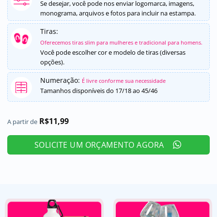
5, com
Se desejar, você pode nos enviar logomarca, imagens,
baseado em
monograma, arquivos e fotos para incluir na estampa.
avaliação de
cliente
Tiras:
Oferecemos tiras slim para mulheres e tradicional para homens.
Você pode escolher cor e modelo de tiras (diversas
opções).
Numeração:
É livre conforme sua necessidade
Tamanhos disponíveis do 17/18 ao 45/46
R$
11,99
A partir de
SOLICITE UM ORÇAMENTO AGORA