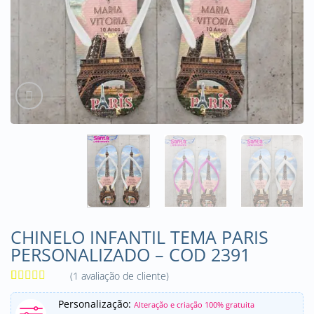
CHINELO INFANTIL TEMA PARIS
PERSONALIZADO – COD 2391
(
1
avaliação de cliente)
Avaliado
1
como
5
de
Personalização:
Alteração e criação 100% gratuita