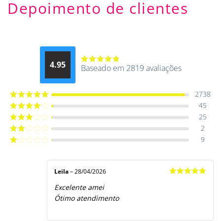
Depoimento de clientes
4.95
Baseado em 2819 avaliações
Avaliação
4.9514012061015
de 5
2738
45
Avaliação
5
de 5
25
Avaliação
4
de 5
2
Avaliação
3
de 5
9
Avaliação
2
de
Avaliação
5
1
de
5
Leila
–
28/04/2026
Avaliação
5
Excelente amei
de 5
Ótimo atendimento