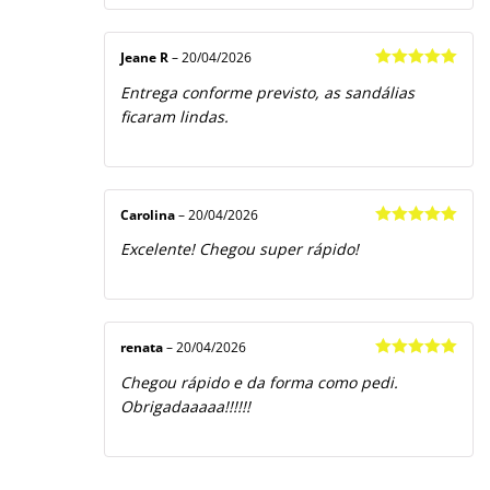
Jeane R
–
20/04/2026
Avaliação
5
Entrega conforme previsto, as sandálias
de 5
ficaram lindas.
Carolina
–
20/04/2026
Avaliação
5
Excelente! Chegou super rápido!
de 5
renata
–
20/04/2026
Avaliação
5
Chegou rápido e da forma como pedi.
de 5
Obrigadaaaaa!!!!!!