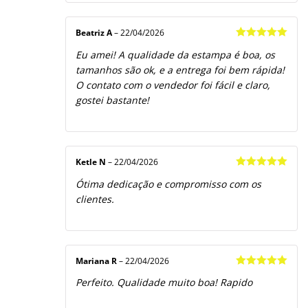
Beatriz A
–
22/04/2026
Avaliação
5
Eu amei! A qualidade da estampa é boa, os
de 5
tamanhos são ok, e a entrega foi bem rápida!
O contato com o vendedor foi fácil e claro,
gostei bastante!
Ketle N
–
22/04/2026
Avaliação
5
Ótima dedicação e compromisso com os
de 5
clientes.
Mariana R
–
22/04/2026
Avaliação
5
Perfeito. Qualidade muito boa! Rapido
de 5