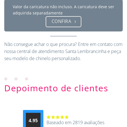
Valor da caricatura não incluso. A caricatura deve ser
adquirida separadamente
CONFIRA
Não consegue achar o que procura?
Entre em contato
com
nossa central de atendimento Santa Lembrancinha e peça
seu modelo de chinelo personalizado.
Depoimento de clientes
4.95
Baseado em 2819 avaliações
Avaliação