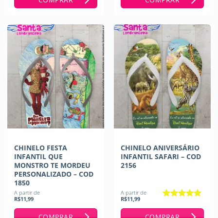
CHINELO FESTA
CHINELO ANIVERSÁRIO
INFANTIL QUE
INFANTIL SAFARI – COD
MONSTRO TE MORDEU
2156
PERSONALIZADO – COD
1850
A partir de
A partir de
R$
11,99
R$
11,99
Avaliação
5
de 5
COMPRAR
COMPRAR