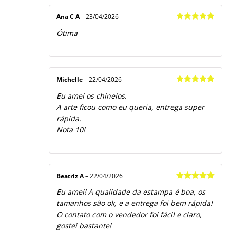
Ana C A
–
23/04/2026
Avaliação
5
Ótima
de 5
Michelle
–
22/04/2026
Avaliação
5
Eu amei os chinelos.
de 5
A arte ficou como eu queria, entrega super
rápida.
Nota 10!
Beatriz A
–
22/04/2026
Avaliação
5
Eu amei! A qualidade da estampa é boa, os
de 5
tamanhos são ok, e a entrega foi bem rápida!
O contato com o vendedor foi fácil e claro,
gostei bastante!