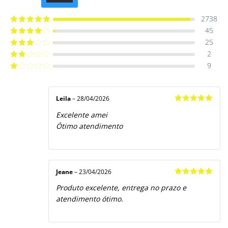
4.9514012061015
de 5
2738
45
Avaliação
5
de 5
25
Avaliação
4
de 5
2
Avaliação
3
de 5
9
Avaliação
2
de
Avaliação
5
1
de
5
Leila
–
28/04/2026
Avaliação
5
Excelente amei
de 5
Ótimo atendimento
Jeane
–
23/04/2026
Avaliação
5
Produto excelente, entrega no prazo e
de 5
atendimento ótimo.