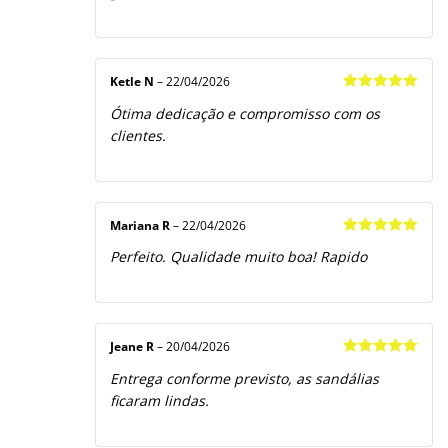
Ketle N
–
22/04/2026
Avaliação
5
Ótima dedicação e compromisso com os
de 5
clientes.
Mariana R
–
22/04/2026
Avaliação
5
Perfeito. Qualidade muito boa! Rapido
de 5
Jeane R
–
20/04/2026
Avaliação
5
Entrega conforme previsto, as sandálias
de 5
ficaram lindas.