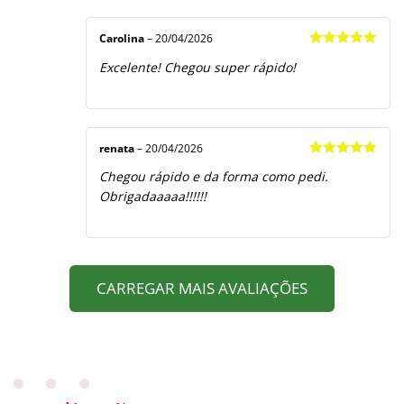
Carolina
–
20/04/2026
Avaliação
5
Excelente! Chegou super rápido!
de 5
renata
–
20/04/2026
Avaliação
5
Chegou rápido e da forma como pedi.
de 5
Obrigadaaaaa!!!!!!
CARREGAR MAIS AVALIAÇÕES