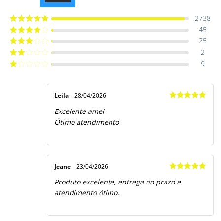
4.9514012061015
de 5
2738
45
Avaliação
5
de 5
25
Avaliação
4
de 5
2
Avaliação
3
de 5
9
Avaliação
2
de
Avaliação
5
1
de
5
Leila
–
28/04/2026
Avaliação
5
Excelente amei
de 5
Ótimo atendimento
Jeane
–
23/04/2026
Avaliação
5
Produto excelente, entrega no prazo e
de 5
atendimento ótimo.