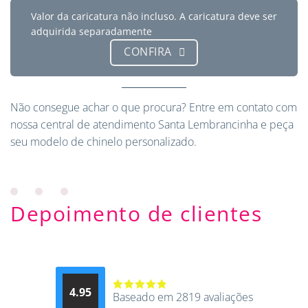
Valor da caricatura não incluso. A caricatura deve ser
adquirida separadamente
CONFIRA
Não consegue achar o que procura?
Entre em contato
com
nossa central de atendimento Santa Lembrancinha e peça
seu modelo de chinelo personalizado.
Depoimento de clientes
4.95
Baseado em 2819 avaliações
Avaliação