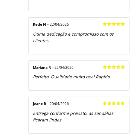
Ketle N
–
22/04/2026
Avaliação
5
Ótima dedicação e compromisso com os
de 5
clientes.
Mariana R
–
22/04/2026
Avaliação
5
Perfeito. Qualidade muito boa! Rapido
de 5
Jeane R
–
20/04/2026
Avaliação
5
Entrega conforme previsto, as sandálias
de 5
ficaram lindas.