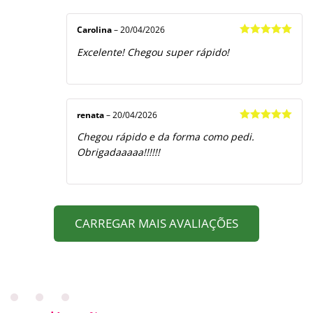
Carolina
–
20/04/2026
Avaliação
5
Excelente! Chegou super rápido!
de 5
renata
–
20/04/2026
Avaliação
5
Chegou rápido e da forma como pedi.
de 5
Obrigadaaaaa!!!!!!
CARREGAR MAIS AVALIAÇÕES