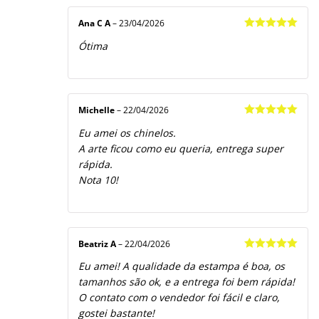
Ana C A
–
23/04/2026
Avaliação
5
Ótima
de 5
Michelle
–
22/04/2026
Avaliação
5
Eu amei os chinelos.
de 5
A arte ficou como eu queria, entrega super
rápida.
Nota 10!
Beatriz A
–
22/04/2026
Avaliação
5
Eu amei! A qualidade da estampa é boa, os
de 5
tamanhos são ok, e a entrega foi bem rápida!
O contato com o vendedor foi fácil e claro,
gostei bastante!