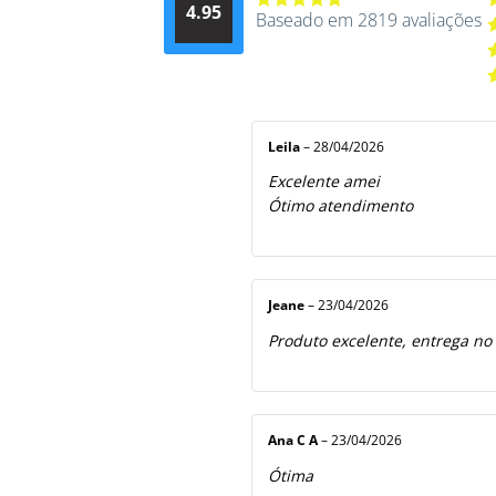
4.95
d
Baseado em 2819 avaliações
Avaliação
A
4.9514012061015
4
A
de 5
3
A
2
A
5
1
d
5
Leila
–
28/04/2026
Excelente amei
Ótimo atendimento
Jeane
–
23/04/2026
Produto excelente, entrega no
Ana C A
–
23/04/2026
Ótima