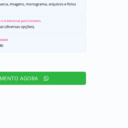
marca, imagens, monograma, arquivos e fotos
 e tradicional para homens.
as (diversas opções).
sidade
46
AMENTO AGORA