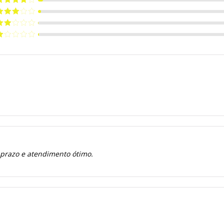
e 5
valiação
de 5
valiação
de 5
valiação
de
valiação
e
 prazo e atendimento ótimo.