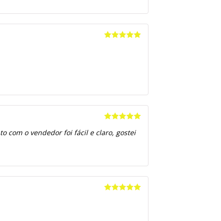
Avaliação
5
de 5
Avaliação
5
 com o vendedor foi fácil e claro, gostei
de 5
Avaliação
5
de 5