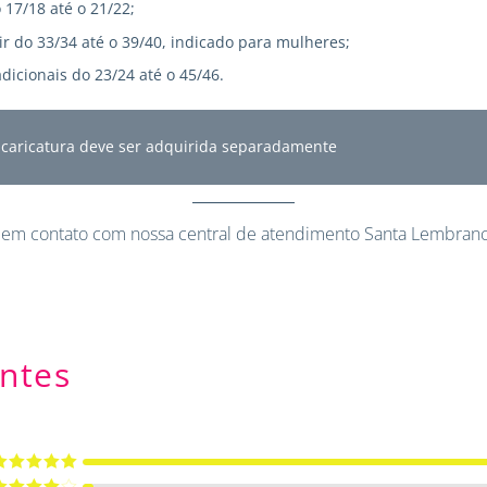
 17/18 até o 21/22;
r do 33/34 até o 39/40, indicado para mulheres;
dicionais do 23/24 até o 45/46.
A caricatura deve ser adquirida separadamente
 em contato
com nossa central de atendimento Santa Lembranc
ntes
valiação
5