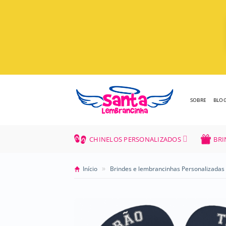
Skip
to
content
SOBRE
BLO
CHINELOS PERSONALIZADOS
BRI
»
Início
Brindes e lembrancinhas Personalizadas