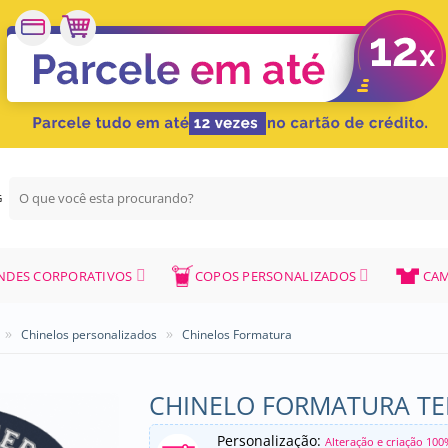
Pesquisar
G
por:
NDES CORPORATIVOS
COPOS PERSONALIZADOS
CAM
»
»
Chinelos personalizados
Chinelos Formatura
CHINELO FORMATURA TER
Personalização:
Alteração e criação 100