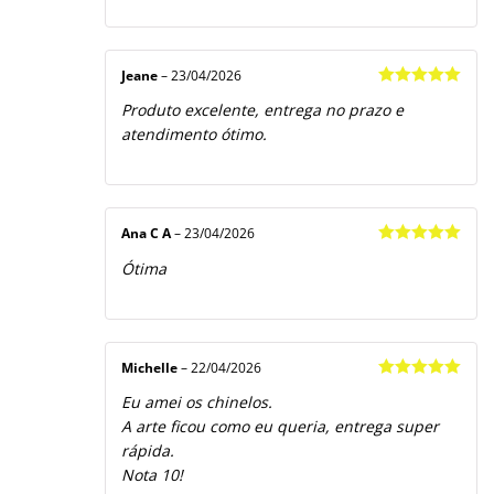
Jeane
–
23/04/2026
Avaliação
5
Produto excelente, entrega no prazo e
de 5
atendimento ótimo.
Ana C A
–
23/04/2026
Avaliação
5
Ótima
de 5
Michelle
–
22/04/2026
Avaliação
5
Eu amei os chinelos.
de 5
A arte ficou como eu queria, entrega super
rápida.
Nota 10!