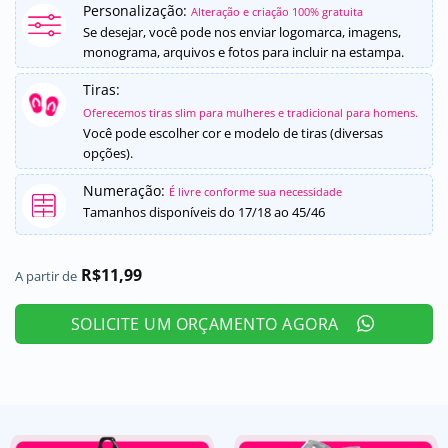
Personalização:
como
5
de
Alteração e criação 100% gratuita
5, com
Se desejar, você pode nos enviar logomarca, imagens,
baseado em
monograma, arquivos e fotos para incluir na estampa.
avaliação
de cliente
Tiras:
Oferecemos tiras slim para mulheres e tradicional para homens.
Você pode escolher cor e modelo de tiras (diversas
opções).
Numeração:
É livre conforme sua necessidade
Tamanhos disponíveis do 17/18 ao 45/46
R$
11,99
A partir de
SOLICITE UM ORÇAMENTO AGORA