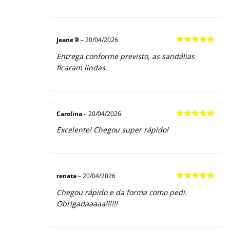
Jeane R
–
20/04/2026
Avaliação
5
Entrega conforme previsto, as sandálias
de 5
ficaram lindas.
Carolina
–
20/04/2026
Avaliação
5
Excelente! Chegou super rápido!
de 5
renata
–
20/04/2026
Avaliação
5
Chegou rápido e da forma como pedi.
de 5
Obrigadaaaaa!!!!!!