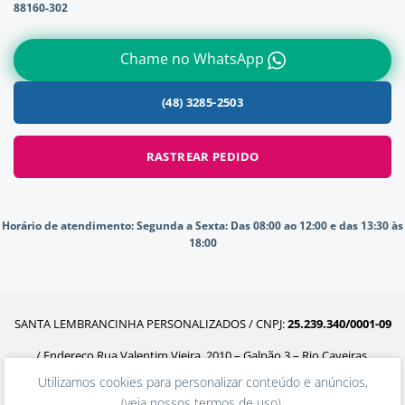
88160-302
Chame no WhatsApp
(48) 3285-2503
RASTREAR PEDIDO
Horário de atendimento:
Segunda a Sexta: Das 08:00 ao 12:00 e das 13:30 às
18:00
SANTA LEMBRANCINHA PERSONALIZADOS / CNPJ:
25.239.340/0001-09
/ Endereço Rua Valentim Vieira, 2010 – Galpão 3 – Rio Caveiras,
Utilizamos cookies para personalizar conteúdo e anúncios,
Biguaçu – SC, 88160-302
(
veja nossos termos de uso
).