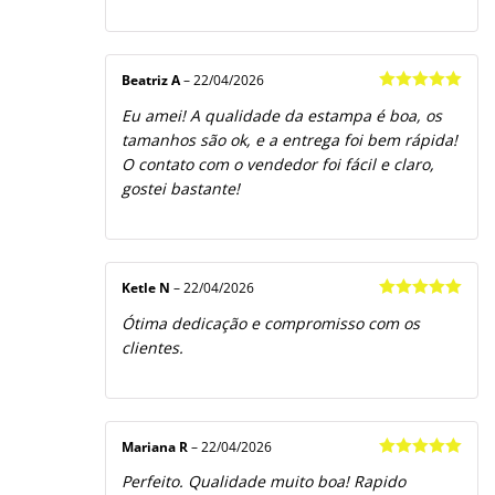
Beatriz A
–
22/04/2026
Avaliação
5
Eu amei! A qualidade da estampa é boa, os
de 5
tamanhos são ok, e a entrega foi bem rápida!
O contato com o vendedor foi fácil e claro,
gostei bastante!
Ketle N
–
22/04/2026
Avaliação
5
Ótima dedicação e compromisso com os
de 5
clientes.
Mariana R
–
22/04/2026
Avaliação
5
Perfeito. Qualidade muito boa! Rapido
de 5