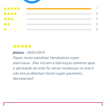
1
0
Avaliação
5
de 5
0
Avaliação
4
de 5
0
Avaliação
3
de 5
0
Avaliação
2
de
Avaliação
5
1
de
5
Avaliação
5
Jéssica
–
30/01/2019
de 5
Fiquei muito satisfeita! Vendedores super
atenciosos.. Eles iniciam a fabricaçao somente após
a aprovação da arte! Fiz várias mudanças na arte e
não tive problemas! Foram super pacientes..
Recomendo!!