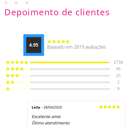
Depoimento de clientes
4.95
Baseado em 2819 avaliações
Avaliação
4.9514012061015
de 5
2738
45
Avaliação
5
de 5
25
Avaliação
4
de 5
2
Avaliação
3
de 5
9
Avaliação
2
de
Avaliação
5
1
de
5
Leila
–
28/04/2026
Avaliação
5
Excelente amei
de 5
Ótimo atendimento