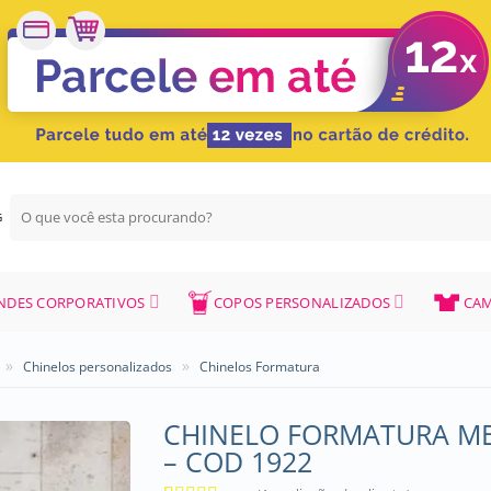
Pesquisar
G
por:
NDES CORPORATIVOS
COPOS PERSONALIZADOS
CAM
»
»
Chinelos personalizados
Chinelos Formatura
CHINELO FORMATURA ME
– COD 1922