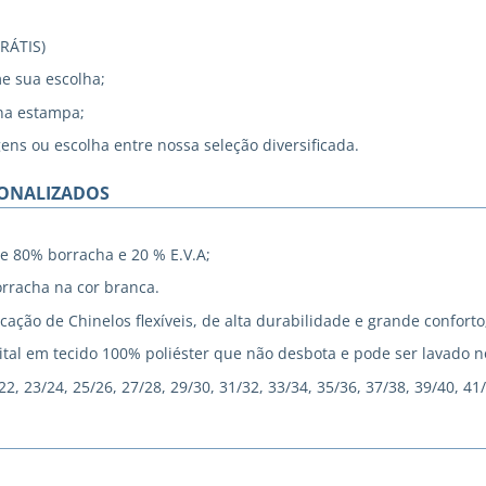
GRÁTIS)
me sua escolha;
na estampa;
gens ou escolha entre nossa seleção diversificada.
SONALIZADOS
e 80% borracha e 20 % E.V.A;
rracha na cor branca.
cação de Chinelos flexíveis, de alta durabilidade e grande conforto
tal em tecido 100% poliéster que não desbota e pode ser lavado 
, 23/24, 25/26, 27/28, 29/30, 31/32, 33/34, 35/36, 37/38, 39/40, 41