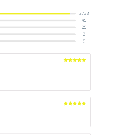
2738
45
25
2
9
Avaliação
5
de 5
Avaliação
5
de 5