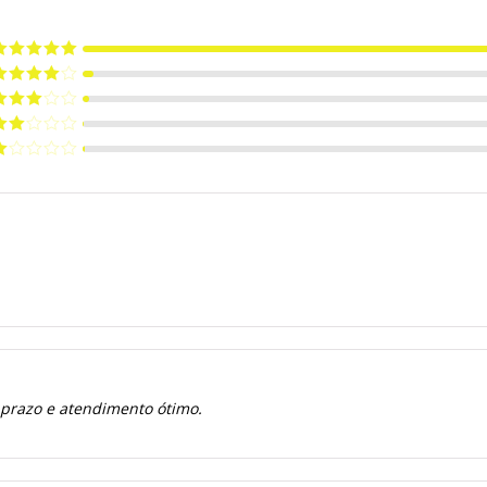
valiação
5
e 5
valiação
de 5
valiação
de 5
valiação
de
valiação
e
 prazo e atendimento ótimo.