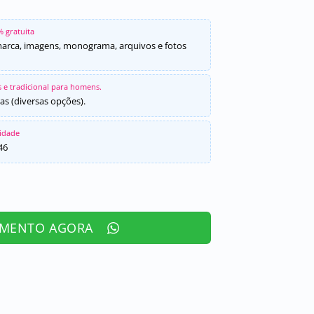
% gratuita
marca, imagens, monograma, arquivos e fotos
 e tradicional para homens.
as (diversas opções).
sidade
46
AMENTO AGORA