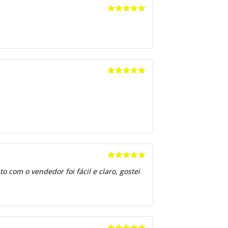
Avaliação
5
de 5
Avaliação
5
de 5
Avaliação
5
 com o vendedor foi fácil e claro, gostei
de 5