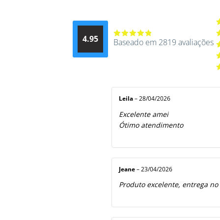
A
4.95
d
Baseado em 2819 avaliações
Avaliação
A
4.9514012061015
4
A
de 5
3
A
2
A
5
1
d
5
Leila
–
28/04/2026
Excelente amei
Ótimo atendimento
Jeane
–
23/04/2026
Produto excelente, entrega no