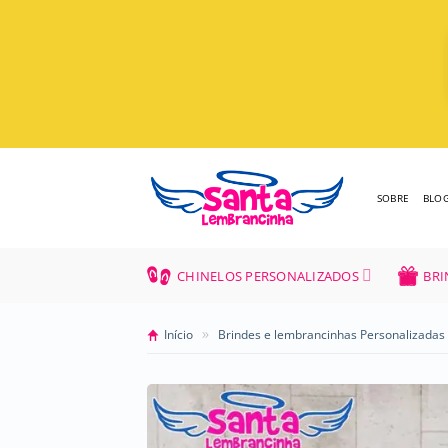
Skip
to
content
SOBRE
BLO
CHINELOS PERSONALIZADOS
BRI
»
Início
Brindes e lembrancinhas Personalizadas