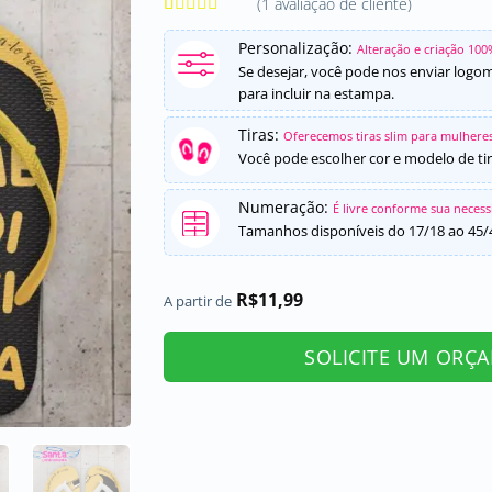
(
1
avaliação de cliente)
Avaliado
1
como
5
de
Personalização:
Alteração e criação 100
5, com
Se desejar, você pode nos enviar logo
baseado em
para incluir na estampa.
avaliação de
cliente
Tiras:
Oferecemos tiras slim para mulheres
Você pode escolher cor e modelo de tir
Numeração:
É livre conforme sua neces
Tamanhos disponíveis do 17/18 ao 45/
R$
11,99
A partir de
SOLICITE UM ORÇ