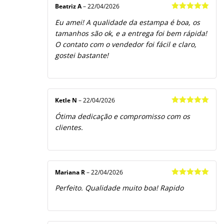
Beatriz A
–
22/04/2026
Avaliação
5
Eu amei! A qualidade da estampa é boa, os
de 5
tamanhos são ok, e a entrega foi bem rápida!
O contato com o vendedor foi fácil e claro,
gostei bastante!
Ketle N
–
22/04/2026
Avaliação
5
Ótima dedicação e compromisso com os
de 5
clientes.
Mariana R
–
22/04/2026
Avaliação
5
Perfeito. Qualidade muito boa! Rapido
de 5