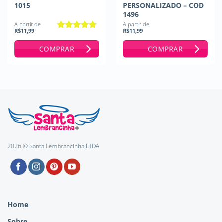
1015
PERSONALIZADO – COD
1496
A partir de
A partir de
R$
11,99
R$
11,99
Avaliação
5
de 5
COMPRAR
COMPRAR
2026 © Santa Lembrancinha LTDA
Home
Sobre