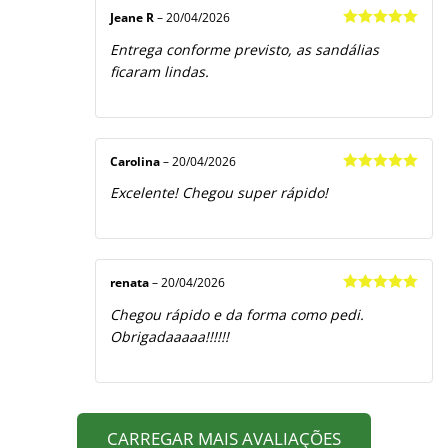
Jeane R
–
20/04/2026
Avaliação
5
Entrega conforme previsto, as sandálias
de 5
ficaram lindas.
Carolina
–
20/04/2026
Avaliação
5
Excelente! Chegou super rápido!
de 5
renata
–
20/04/2026
Avaliação
5
Chegou rápido e da forma como pedi.
de 5
Obrigadaaaaa!!!!!!
CARREGAR MAIS AVALIAÇÕES