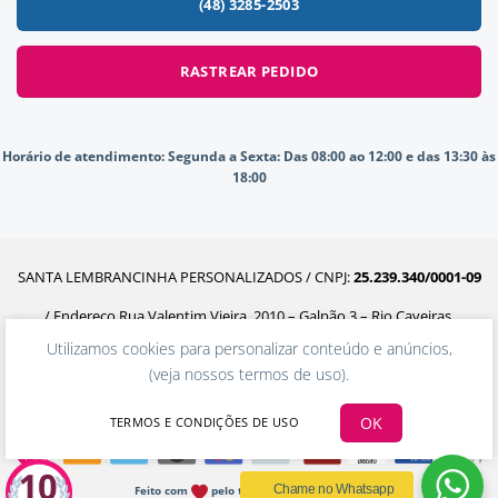
(48) 3285-2503
RASTREAR PEDIDO
Horário de atendimento:
Segunda a Sexta: Das 08:00 ao 12:00 e das 13:30 às
18:00
SANTA LEMBRANCINHA PERSONALIZADOS / CNPJ:
25.239.340/0001-09
/ Endereço Rua Valentim Vieira, 2010 – Galpão 3 – Rio Caveiras,
Utilizamos cookies para personalizar conteúdo e anúncios,
Biguaçu – SC, 88160-302
(
veja nossos termos de uso
).
OK
TERMOS E CONDIÇÕES DE USO
Chame no Whatsapp
Feito com
pelo time da Ecommerceria