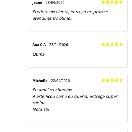
Jeane
–
23/04/2026
Avaliação
5
Produto excelente, entrega no prazo e
de 5
atendimento ótimo.
Ana C A
–
23/04/2026
Avaliação
5
Ótima
de 5
Michelle
–
22/04/2026
Avaliação
5
Eu amei os chinelos.
de 5
A arte ficou como eu queria, entrega super
rápida.
Nota 10!