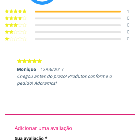
1
0
Avaliação
5
de 5
0
Avaliação
4
de 5
0
Avaliação
3
de 5
0
Avaliação
2
de
Avaliação
5
1
de
5
Avaliação
5
Monique
–
12/06/2017
de 5
Chegou antes do prazo! Produtos conforme o
pedido! Adoramos!
Adicionar uma avaliação
Sua avaliação
*