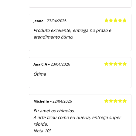
Jeane
–
23/04/2026
Avaliação
5
Produto excelente, entrega no prazo e
de 5
atendimento ótimo.
Ana C A
–
23/04/2026
Avaliação
5
Ótima
de 5
Michelle
–
22/04/2026
Avaliação
5
Eu amei os chinelos.
de 5
A arte ficou como eu queria, entrega super
rápida.
Nota 10!