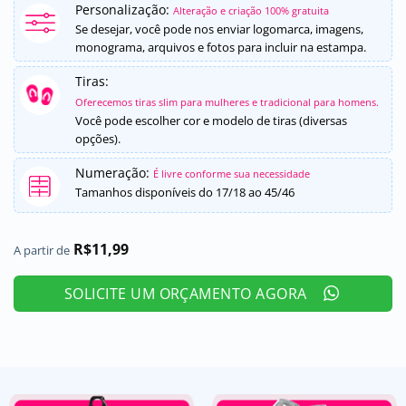
Personalização:
como
5
de
Alteração e criação 100% gratuita
5, com
Se desejar, você pode nos enviar logomarca, imagens,
baseado em
monograma, arquivos e fotos para incluir na estampa.
avaliação
de cliente
Tiras:
Oferecemos tiras slim para mulheres e tradicional para homens.
Você pode escolher cor e modelo de tiras (diversas
opções).
Numeração:
É livre conforme sua necessidade
Tamanhos disponíveis do 17/18 ao 45/46
R$
11,99
A partir de
SOLICITE UM ORÇAMENTO AGORA