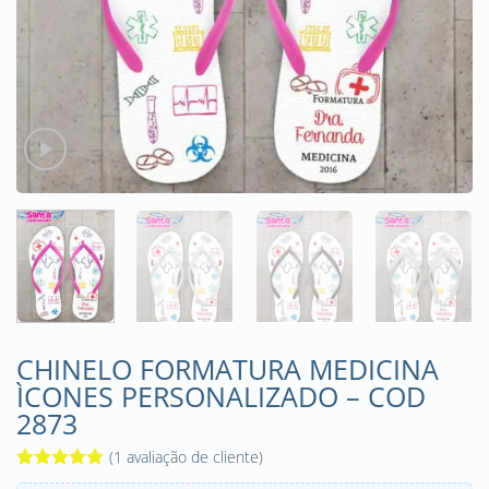
CHINELO FORMATURA MEDICINA
ÌCONES PERSONALIZADO – COD
2873
(
1
avaliação de cliente)
Avaliado
1