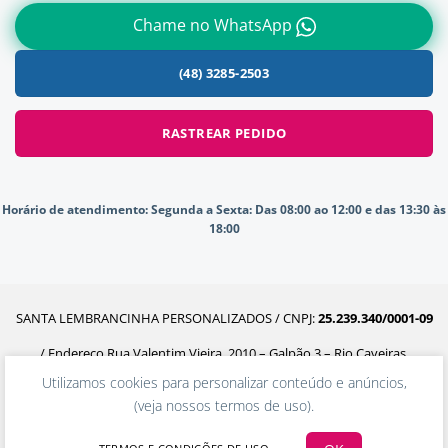
Chame no WhatsApp
(48) 3285-2503
RASTREAR PEDIDO
Horário de atendimento:
Segunda a Sexta: Das 08:00 ao 12:00 e das 13:30 às
18:00
SANTA LEMBRANCINHA PERSONALIZADOS / CNPJ:
25.239.340/0001-09
/ Endereço Rua Valentim Vieira, 2010 – Galpão 3 – Rio Caveiras,
Utilizamos cookies para personalizar conteúdo e anúncios,
Biguaçu – SC, 88160-302
(
veja nossos termos de uso
).