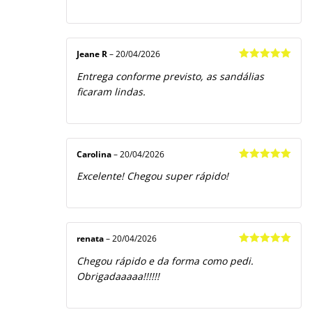
Jeane R
–
20/04/2026
Avaliação
5
Entrega conforme previsto, as sandálias
de 5
ficaram lindas.
Carolina
–
20/04/2026
Avaliação
5
Excelente! Chegou super rápido!
de 5
renata
–
20/04/2026
Avaliação
5
Chegou rápido e da forma como pedi.
de 5
Obrigadaaaaa!!!!!!