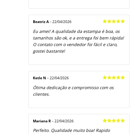
Beatriz A
–
22/04/2026
Avaliação
5
Eu amei! A qualidade da estampa é boa, os
de 5
tamanhos são ok, e a entrega foi bem rápida!
O contato com o vendedor foi fácil e claro,
gostei bastante!
Ketle N
–
22/04/2026
Avaliação
5
Ótima dedicação e compromisso com os
de 5
clientes.
Mariana R
–
22/04/2026
Avaliação
5
Perfeito. Qualidade muito boa! Rapido
de 5