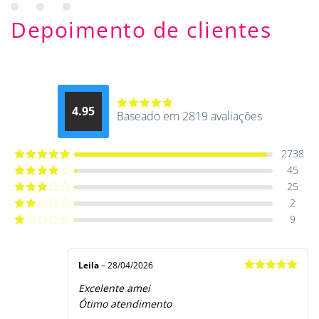
Depoimento de clientes
4.95
Baseado em 2819 avaliações
Avaliação
4.9514012061015
de 5
2738
45
Avaliação
5
de 5
25
Avaliação
4
de 5
2
Avaliação
3
de 5
9
Avaliação
2
de
Avaliação
5
1
de
5
Leila
–
28/04/2026
Avaliação
5
Excelente amei
de 5
Ótimo atendimento