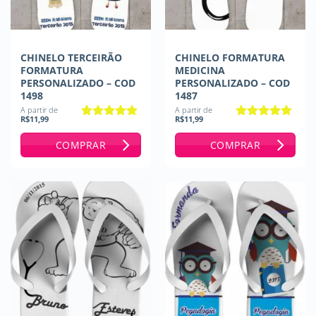
CHINELO TERCEIRÃO
CHINELO FORMATURA
FORMATURA
MEDICINA
PERSONALIZADO – COD
PERSONALIZADO – COD
1498
1487
A partir de
A partir de
R$
11,99
R$
11,99
Avaliação
5
Avaliação
5
de 5
de 5
COMPRAR
COMPRAR