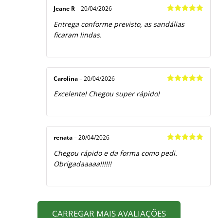
Jeane R
–
20/04/2026
Avaliação
5
Entrega conforme previsto, as sandálias
de 5
ficaram lindas.
Carolina
–
20/04/2026
Avaliação
5
Excelente! Chegou super rápido!
de 5
renata
–
20/04/2026
Avaliação
5
Chegou rápido e da forma como pedi.
de 5
Obrigadaaaaa!!!!!!
CARREGAR MAIS AVALIAÇÕES