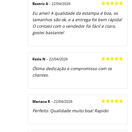
Beatriz A
–
22/04/2026
Avaliação
5
Eu amei! A qualidade da estampa é boa, os
de 5
tamanhos são ok, e a entrega foi bem rápida!
O contato com o vendedor foi fácil e claro,
gostei bastante!
Ketle N
–
22/04/2026
Avaliação
5
Ótima dedicação e compromisso com os
de 5
clientes.
Mariana R
–
22/04/2026
Avaliação
5
Perfeito. Qualidade muito boa! Rapido
de 5