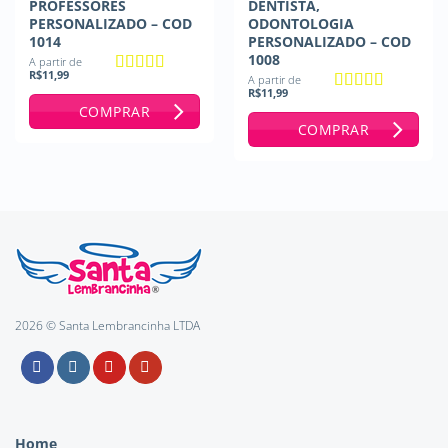
PROFESSORES
DENTISTA,
PERSONALIZADO – COD
ODONTOLOGIA
1014
PERSONALIZADO – COD
1008
A partir de
R$
11,99
A partir de
Avaliação
5
R$
11,99
de 5
Avaliação
5
COMPRAR
de 5
COMPRAR
2026 © Santa Lembrancinha LTDA
Home