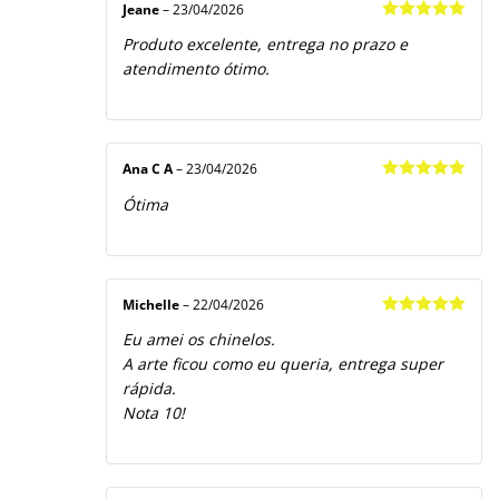
Jeane
–
23/04/2026
Avaliação
5
Produto excelente, entrega no prazo e
de 5
atendimento ótimo.
Ana C A
–
23/04/2026
Avaliação
5
Ótima
de 5
Michelle
–
22/04/2026
Avaliação
5
Eu amei os chinelos.
de 5
A arte ficou como eu queria, entrega super
rápida.
Nota 10!