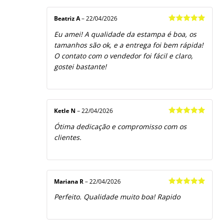
Beatriz A
–
22/04/2026
Avaliação
5
Eu amei! A qualidade da estampa é boa, os
de 5
tamanhos são ok, e a entrega foi bem rápida!
O contato com o vendedor foi fácil e claro,
gostei bastante!
Ketle N
–
22/04/2026
Avaliação
5
Ótima dedicação e compromisso com os
de 5
clientes.
Mariana R
–
22/04/2026
Avaliação
5
Perfeito. Qualidade muito boa! Rapido
de 5