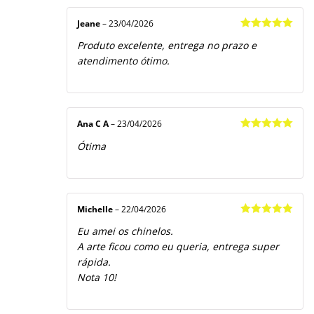
Jeane
–
23/04/2026
Avaliação
5
Produto excelente, entrega no prazo e
de 5
atendimento ótimo.
Ana C A
–
23/04/2026
Avaliação
5
Ótima
de 5
Michelle
–
22/04/2026
Avaliação
5
Eu amei os chinelos.
de 5
A arte ficou como eu queria, entrega super
rápida.
Nota 10!