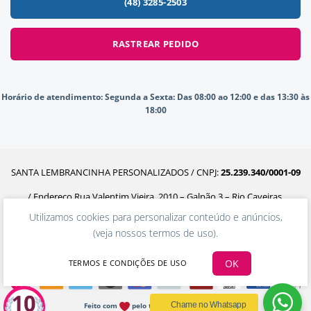
(48) 3285-2503
RASTREAR PEDIDO
Horário de atendimento:
Segunda a Sexta: Das 08:00 ao 12:00 e das 13:30 às
18:00
SANTA LEMBRANCINHA PERSONALIZADOS / CNPJ:
25.239.340/0001-09
/ Endereço Rua Valentim Vieira, 2010 – Galpão 3 – Rio Caveiras,
Utilizamos cookies para personalizar conteúdo e anúncios,
Biguaçu – SC, 88160-302
(
veja nossos termos de uso
).
OK
TERMOS E CONDIÇÕES DE USO
Chame no Whatsapp
Feito com
pelo time da Ecommerceria