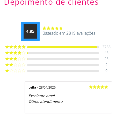
Depoimento de clientes
4.95
Baseado em 2819 avaliações
Avaliação
4.9514012061015
de 5
2738
45
Avaliação
5
de 5
25
Avaliação
4
de 5
2
Avaliação
3
de 5
9
Avaliação
2
de
Avaliação
5
1
de
5
Leila
–
28/04/2026
Avaliação
5
Excelente amei
de 5
Ótimo atendimento