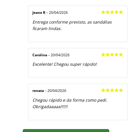
Jeane R
–
20/04/2026
Avaliação
5
Entrega conforme previsto, as sandálias
de 5
ficaram lindas.
Carolina
–
20/04/2026
Avaliação
5
Excelente! Chegou super rápido!
de 5
renata
–
20/04/2026
Avaliação
5
Chegou rápido e da forma como pedi.
de 5
Obrigadaaaaa!!!!!!