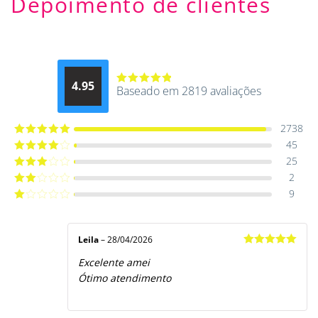
Depoimento de clientes
4.95
Baseado em 2819 avaliações
Avaliação
4.9514012061015
de 5
2738
45
Avaliação
5
de 5
25
Avaliação
4
de 5
2
Avaliação
3
de 5
9
Avaliação
2
de
Avaliação
5
1
de
5
Leila
–
28/04/2026
Avaliação
5
Excelente amei
de 5
Ótimo atendimento