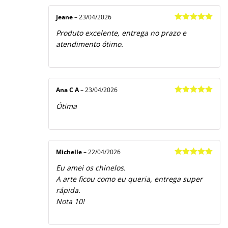
Jeane
–
23/04/2026
Avaliação
5
Produto excelente, entrega no prazo e
de 5
atendimento ótimo.
Ana C A
–
23/04/2026
Avaliação
5
Ótima
de 5
Michelle
–
22/04/2026
Avaliação
5
Eu amei os chinelos.
de 5
A arte ficou como eu queria, entrega super
rápida.
Nota 10!