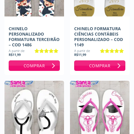
CHINELO
CHINELO FORMATURA
PERSONALIZADO
CIÊNCIAS CONTÁBEIS
FORMATURA TERCEIRÃO
PERSONALIZADO – COD
– COD 1486
1149
A partir de
A partir de
R$
11,99
R$
11,99
Avaliação
5
Avaliação
5
de 5
de 5
COMPRAR
COMPRAR