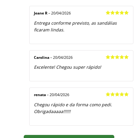
Jeane R
–
20/04/2026
Avaliação
5
Entrega conforme previsto, as sandálias
de 5
ficaram lindas.
Carolina
–
20/04/2026
Avaliação
5
Excelente! Chegou super rápido!
de 5
renata
–
20/04/2026
Avaliação
5
Chegou rápido e da forma como pedi.
de 5
Obrigadaaaaa!!!!!!