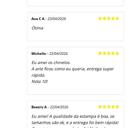
Ana C A
–
23/04/2026
Avaliação
5
Ótima
de 5
Michelle
–
22/04/2026
Avaliação
5
Eu amei os chinelos.
de 5
A arte ficou como eu queria, entrega super
rápida.
Nota 10!
Beatriz A
–
22/04/2026
Avaliação
5
Eu amei! A qualidade da estampa é boa, os
de 5
tamanhos são ok, e a entrega foi bem rápida!