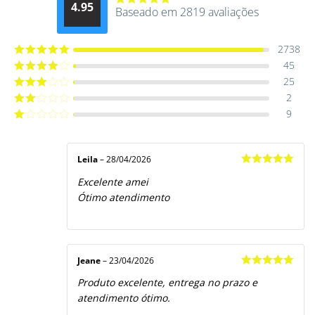
4.95
Baseado em 2819 avaliações
Avaliação
4.9514012061015
de 5
2738
45
Avaliação
5
de 5
25
Avaliação
4
de 5
2
Avaliação
3
de 5
9
Avaliação
2
de
Avaliação
5
1
de
5
Leila
–
28/04/2026
Avaliação
5
Excelente amei
de 5
Ótimo atendimento
Jeane
–
23/04/2026
Avaliação
5
Produto excelente, entrega no prazo e
de 5
atendimento ótimo.