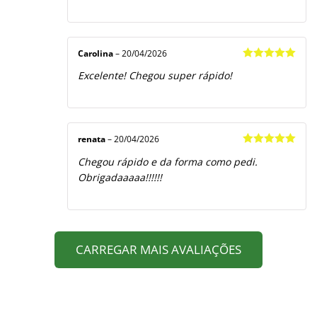
Carolina
–
20/04/2026
Avaliação
5
Excelente! Chegou super rápido!
de 5
renata
–
20/04/2026
Avaliação
5
Chegou rápido e da forma como pedi.
de 5
Obrigadaaaaa!!!!!!
CARREGAR MAIS AVALIAÇÕES