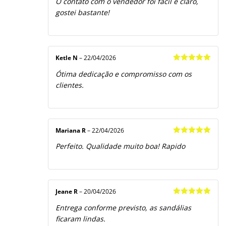
O contato com o vendedor foi fácil e claro,
gostei bastante!
Ketle N
–
22/04/2026
Avaliação
5
Ótima dedicação e compromisso com os
de 5
clientes.
Mariana R
–
22/04/2026
Avaliação
5
Perfeito. Qualidade muito boa! Rapido
de 5
Jeane R
–
20/04/2026
Avaliação
5
Entrega conforme previsto, as sandálias
de 5
ficaram lindas.