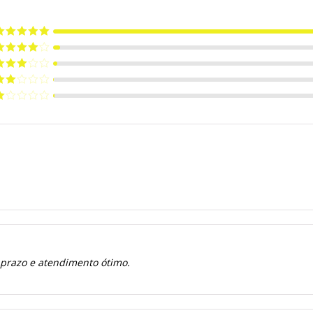
valiação
5
e 5
valiação
de 5
valiação
de 5
valiação
de
valiação
e
 prazo e atendimento ótimo.