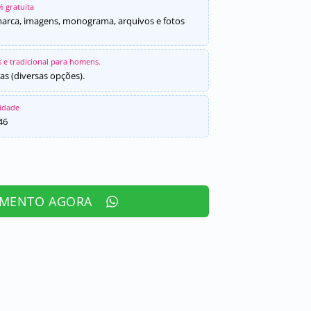
% gratuita
marca, imagens, monograma, arquivos e fotos
 e tradicional para homens.
as (diversas opções).
sidade
46
AMENTO AGORA