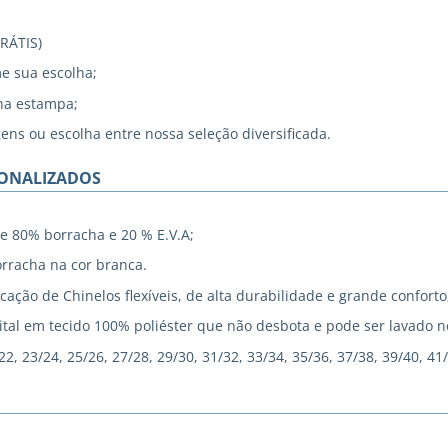
GRÁTIS)
me sua escolha;
na estampa;
gens ou escolha entre nossa seleção diversificada.
SONALIZADOS
e 80% borracha e 20 % E.V.A;
rracha na cor branca.
cação de Chinelos flexíveis, de alta durabilidade e grande conforto
tal em tecido 100% poliéster que não desbota e pode ser lavado 
, 23/24, 25/26, 27/28, 29/30, 31/32, 33/34, 35/36, 37/38, 39/40, 41