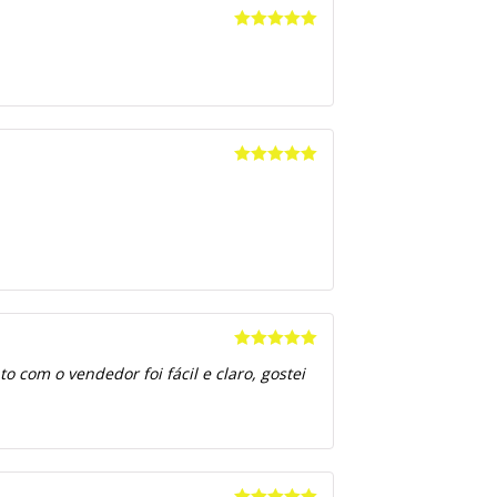
Avaliação
5
de 5
Avaliação
5
de 5
Avaliação
5
 com o vendedor foi fácil e claro, gostei
de 5