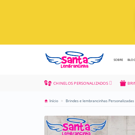
Skip
to
content
SOBRE
BLO
CHINELOS PERSONALIZADOS
BRI
»
Início
Brindes e lembrancinhas Personalizadas