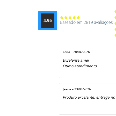
A
4.95
d
Baseado em 2819 avaliações
Avaliação
A
4.9514012061015
4
A
de 5
3
A
2
A
5
1
d
5
Leila
–
28/04/2026
Excelente amei
Ótimo atendimento
Jeane
–
23/04/2026
Produto excelente, entrega no