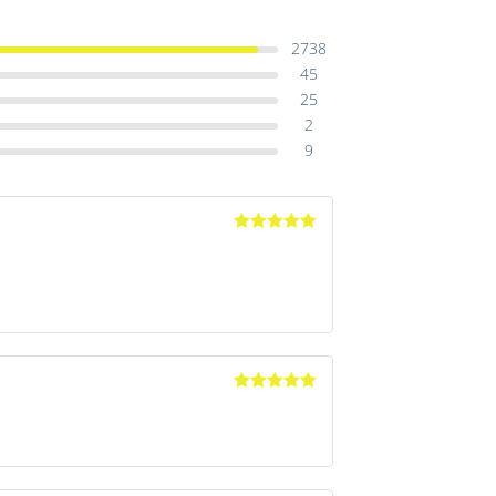
2738
45
25
2
9
Avaliação
5
de 5
Avaliação
5
de 5