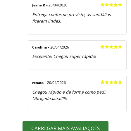
Jeane R
–
20/04/2026
Avaliação
5
Entrega conforme previsto, as sandálias
de 5
ficaram lindas.
Carolina
–
20/04/2026
Avaliação
5
Excelente! Chegou super rápido!
de 5
renata
–
20/04/2026
Avaliação
5
Chegou rápido e da forma como pedi.
de 5
Obrigadaaaaa!!!!!!
CARREGAR MAIS AVALIAÇÕES