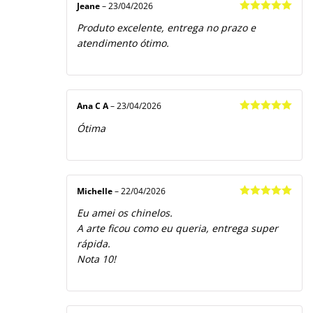
Jeane
–
23/04/2026
Avaliação
5
Produto excelente, entrega no prazo e
de 5
atendimento ótimo.
Ana C A
–
23/04/2026
Avaliação
5
Ótima
de 5
Michelle
–
22/04/2026
Avaliação
5
Eu amei os chinelos.
de 5
A arte ficou como eu queria, entrega super
rápida.
Nota 10!