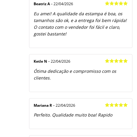
Beatriz A
–
22/04/2026
Avaliação
5
Eu amei! A qualidade da estampa é boa, os
de 5
tamanhos são ok, e a entrega foi bem rápida!
O contato com o vendedor foi fácil e claro,
gostei bastante!
Ketle N
–
22/04/2026
Avaliação
5
Ótima dedicação e compromisso com os
de 5
clientes.
Mariana R
–
22/04/2026
Avaliação
5
Perfeito. Qualidade muito boa! Rapido
de 5