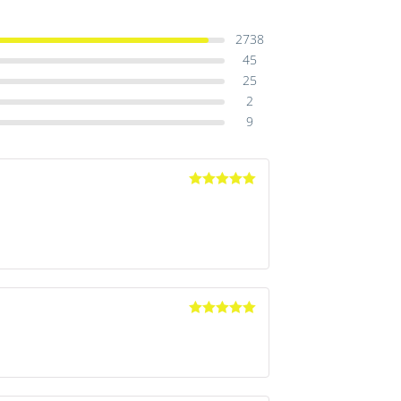
2738
45
25
2
9
Avaliação
5
de 5
Avaliação
5
de 5