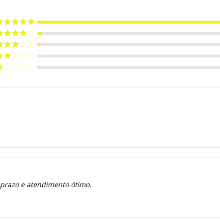
valiação
5
e 5
valiação
de 5
valiação
de 5
valiação
de
valiação
e
 prazo e atendimento ótimo.