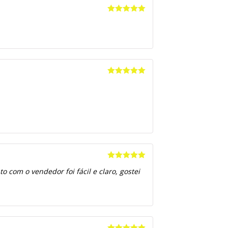
Avaliação
5
de 5
Avaliação
5
de 5
Avaliação
5
 com o vendedor foi fácil e claro, gostei
de 5