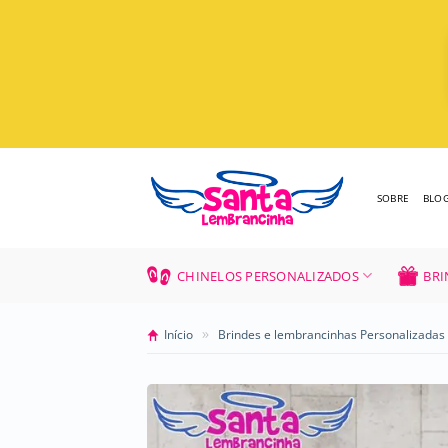
Skip
to
content
SOBRE
BLO
CHINELOS PERSONALIZADOS
BRI
»
Início
Brindes e lembrancinhas Personalizadas