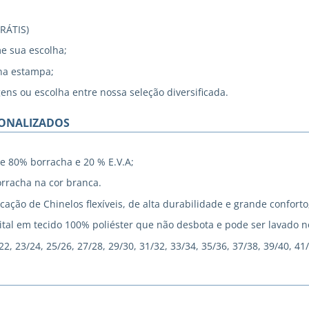
GRÁTIS)
me sua escolha;
na estampa;
gens ou escolha entre nossa seleção diversificada.
SONALIZADOS
e 80% borracha e 20 % E.V.A;
rracha na cor branca.
cação de Chinelos flexíveis, de alta durabilidade e grande conforto
tal em tecido 100% poliéster que não desbota e pode ser lavado 
, 23/24, 25/26, 27/28, 29/30, 31/32, 33/34, 35/36, 37/38, 39/40, 41