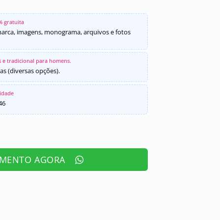
% gratuita
marca, imagens, monograma, arquivos e fotos
 e tradicional para homens.
as (diversas opções).
sidade
46
AMENTO AGORA