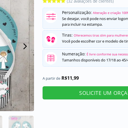
(
32
avaliações de clientes)
Avaliado
32
Personalização:
como
5
de
Alteração e criação 100
5, com
Se desejar, você pode nos enviar logo
baseado em
para incluir na estampa.
avaliações
de clientes
Tiras:
Oferecemos tiras slim para mulheres
Você pode escolher cor e modelo de tir
Numeração:
É livre conforme sua neces
Tamanhos disponíveis do 17/18 ao 45/
R$
11,99
A partir de
SOLICITE UM ORÇ