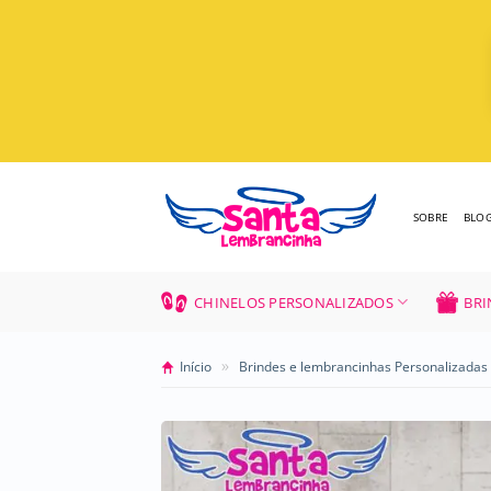
Skip
to
content
SOBRE
BLO
CHINELOS PERSONALIZADOS
BRI
»
Início
Brindes e lembrancinhas Personalizadas