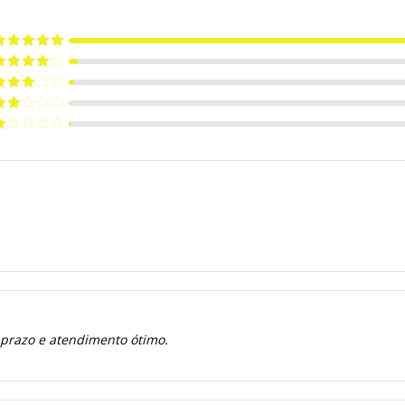
valiação
5
e 5
valiação
de 5
valiação
de 5
valiação
de
valiação
e
 prazo e atendimento ótimo.