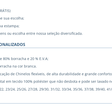
GRÁTIS)
me sua escolha;
na estampa;
gens ou escolha entre nossa seleção diversificada.
SONALIZADOS
e 80% borracha e 20 % E.V.A;
rracha na cor branca.
cação de Chinelos flexíveis, de alta durabilidade e grande conforto
tal em tecido 100% poliéster que não desbota e pode ser lavado 
, 23/24, 25/26, 27/28, 29/30, 31/32, 33/34, 35/36, 37/38, 39/40, 41