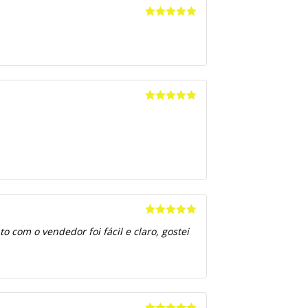
Avaliação
5
de 5
Avaliação
5
de 5
Avaliação
5
 com o vendedor foi fácil e claro, gostei
de 5