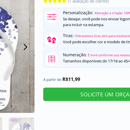
(
1
avaliação de cliente)
Avaliado
1
Personalização:
como
5
de
Alteração e criação 100
5, com
Se desejar, você pode nos enviar logo
baseado em
para incluir na estampa.
avaliação
de cliente
Tiras:
Oferecemos tiras slim para mulheres
Você pode escolher cor e modelo de tir
Numeração:
É livre conforme sua neces
Tamanhos disponíveis do 17/18 ao 45/
R$
11,99
A partir de
SOLICITE UM ORÇ