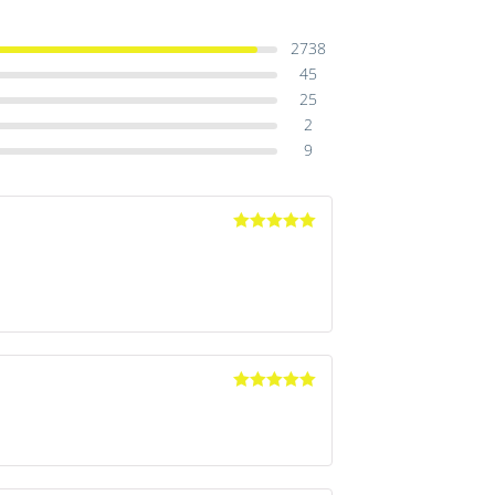
2738
45
25
2
9
Avaliação
5
de 5
Avaliação
5
de 5