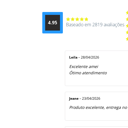
A
4.95
d
Baseado em 2819 avaliações
Avaliação
A
4.9514012061015
4
A
de 5
3
A
2
A
5
1
d
5
Leila
–
28/04/2026
Excelente amei
Ótimo atendimento
Jeane
–
23/04/2026
Produto excelente, entrega no