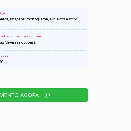
% gratuita
marca, imagens, monograma, arquivos e fotos
 e tradicional para homens.
as (diversas opções).
sidade
46
AMENTO AGORA