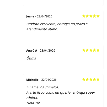
Jeane
–
23/04/2026
Avaliação
5
Produto excelente, entrega no prazo e
de 5
atendimento ótimo.
Ana C A
–
23/04/2026
Avaliação
5
Ótima
de 5
Michelle
–
22/04/2026
Avaliação
5
Eu amei os chinelos.
de 5
A arte ficou como eu queria, entrega super
rápida.
Nota 10!