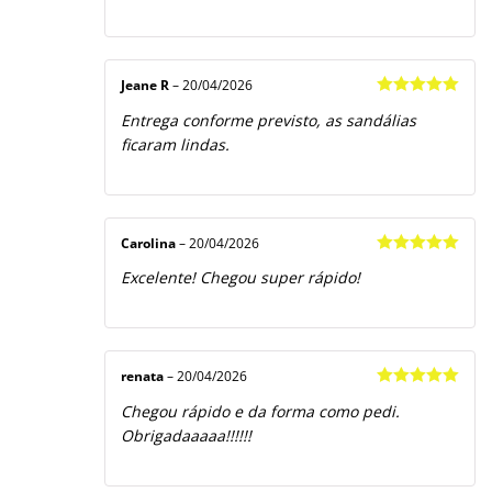
Jeane R
–
20/04/2026
Avaliação
5
Entrega conforme previsto, as sandálias
de 5
ficaram lindas.
Carolina
–
20/04/2026
Avaliação
5
Excelente! Chegou super rápido!
de 5
renata
–
20/04/2026
Avaliação
5
Chegou rápido e da forma como pedi.
de 5
Obrigadaaaaa!!!!!!