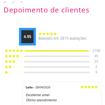
Depoimento de clientes
4.95
Baseado em 2819 avaliações
Avaliação
4.9514012061015
de 5
2738
45
Avaliação
5
de 5
25
Avaliação
4
de 5
2
Avaliação
3
de 5
9
Avaliação
2
de
Avaliação
5
1
de
5
Leila
–
28/04/2026
Avaliação
5
Excelente amei
de 5
Ótimo atendimento