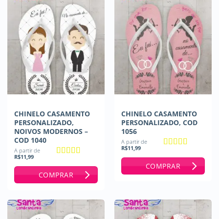
CHINELO CASAMENTO
CHINELO CASAMENTO
PERSONALIZADO,
PERSONALIZADO, COD
NOIVOS MODERNOS –
1056
COD 1040
A partir de
R$
11,99
A partir de
Avaliação
5
R$
11,99
de 5
Avaliação
5
COMPRAR
de 5
COMPRAR