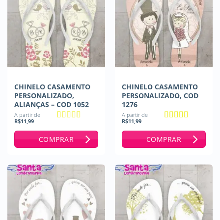
CHINELO CASAMENTO
CHINELO CASAMENTO
PERSONALIZADO,
PERSONALIZADO, COD
ALIANÇAS – COD 1052
1276
A partir de
A partir de
R$
11,99
R$
11,99
Avaliação
5
Avaliação
5
de 5
de 5
COMPRAR
COMPRAR