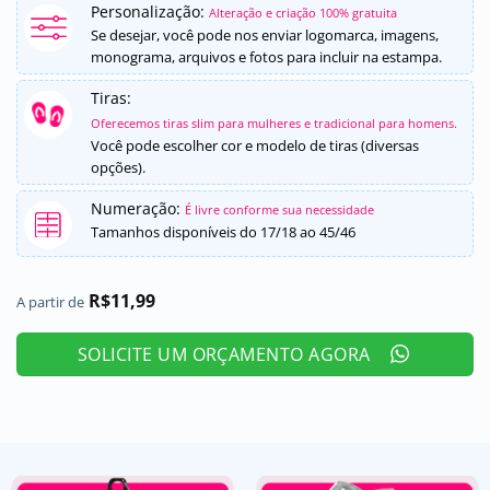
como
5
de
Personalização:
Alteração e criação 100% gratuita
5, com
Se desejar, você pode nos enviar logomarca, imagens,
baseado em
monograma, arquivos e fotos para incluir na estampa.
avaliação de
cliente
Tiras:
Oferecemos tiras slim para mulheres e tradicional para homens.
Você pode escolher cor e modelo de tiras (diversas
opções).
Numeração:
É livre conforme sua necessidade
Tamanhos disponíveis do 17/18 ao 45/46
R$
11,99
A partir de
SOLICITE UM ORÇAMENTO AGORA