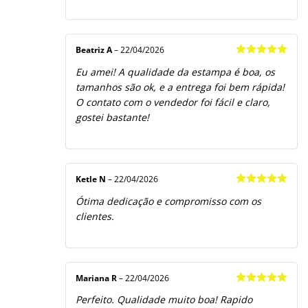
Beatriz A
–
22/04/2026
Avaliação
5
Eu amei! A qualidade da estampa é boa, os
de 5
tamanhos são ok, e a entrega foi bem rápida!
O contato com o vendedor foi fácil e claro,
gostei bastante!
Ketle N
–
22/04/2026
Avaliação
5
Ótima dedicação e compromisso com os
de 5
clientes.
Mariana R
–
22/04/2026
Avaliação
5
Perfeito. Qualidade muito boa! Rapido
de 5