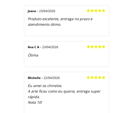
Jeane
–
23/04/2026
Avaliação
5
Produto excelente, entrega no prazo e
de 5
atendimento ótimo.
Ana C A
–
23/04/2026
Avaliação
5
Ótima
de 5
Michelle
–
22/04/2026
Avaliação
5
Eu amei os chinelos.
de 5
A arte ficou como eu queria, entrega super
rápida.
Nota 10!