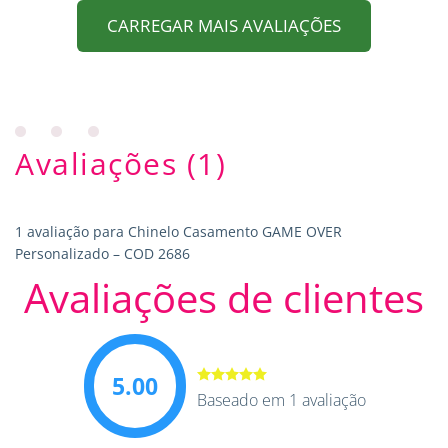
CARREGAR MAIS AVALIAÇÕES
Avaliações (1)
1 avaliação para
Chinelo Casamento GAME OVER
Personalizado – COD 2686
Avaliações de clientes
5.00
Avaliação
Baseado em 1 avaliação
5.00
de 5