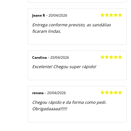
Jeane R
–
20/04/2026
Avaliação
5
Entrega conforme previsto, as sandálias
de 5
ficaram lindas.
Carolina
–
20/04/2026
Avaliação
5
Excelente! Chegou super rápido!
de 5
renata
–
20/04/2026
Avaliação
5
Chegou rápido e da forma como pedi.
de 5
Obrigadaaaaa!!!!!!