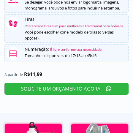
5, com
Se desejar, você pode nos enviar logomarca, imagens,
baseado em
monograma, arquivos e fotos para incluir na estampa.
avaliação
de cliente
Tiras:
Oferecemos tiras slim para mulheres e tradicional para homens.
Você pode escolher cor e modelo de tiras (diversas
opções).
Numeração:
É livre conforme sua necessidade
Tamanhos disponíveis do 17/18 ao 45/46
R$
11,99
A partir de
SOLICITE UM ORÇAMENTO AGORA