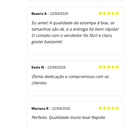
Beatriz A
–
22/04/2026
Avaliação
5
Eu amei! A qualidade da estampa é boa, os
de 5
tamanhos são ok, e a entrega foi bem rápida!
O contato com o vendedor foi fácil e claro,
gostei bastante!
Ketle N
–
22/04/2026
Avaliação
5
Ótima dedicação e compromisso com os
de 5
clientes.
Mariana R
–
22/04/2026
Avaliação
5
Perfeito. Qualidade muito boa! Rapido
de 5