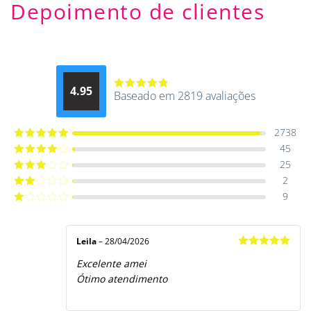
Depoimento de clientes
4.95
Baseado em 2819 avaliações
Avaliação
4.9514012061015
de 5
2738
45
Avaliação
5
de 5
25
Avaliação
4
de 5
2
Avaliação
3
de 5
9
Avaliação
2
de
Avaliação
5
1
de
5
Leila
–
28/04/2026
Avaliação
5
Excelente amei
de 5
Ótimo atendimento