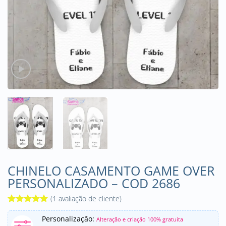
CHINELO CASAMENTO GAME OVER
PERSONALIZADO – COD 2686
(
1
avaliação de cliente)
Avaliado
1
Personalização:
como
5
de
Alteração e criação 100% gratuita