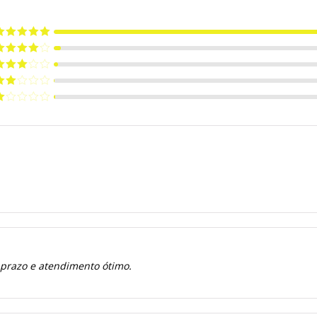
valiação
5
e 5
valiação
de 5
valiação
de 5
valiação
de
valiação
e
 prazo e atendimento ótimo.