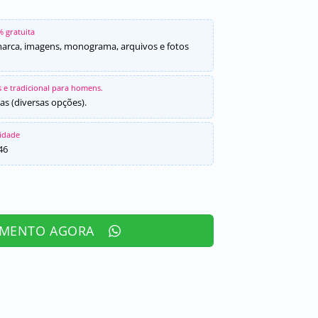
% gratuita
marca, imagens, monograma, arquivos e fotos
 e tradicional para homens.
as (diversas opções).
sidade
46
AMENTO AGORA