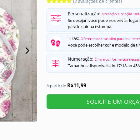
(
2
avaliações de clientes)
Avaliado
2
Personalização:
como
5
de
Alteração e criação 100
5, com
Se desejar, você pode nos enviar logo
baseado em
para incluir na estampa.
avaliações
de clientes
Tiras:
Oferecemos tiras slim para mulheres
Você pode escolher cor e modelo de tir
Numeração:
É livre conforme sua neces
Tamanhos disponíveis do 17/18 ao 45/
R$
11,99
A partir de
SOLICITE UM ORÇ