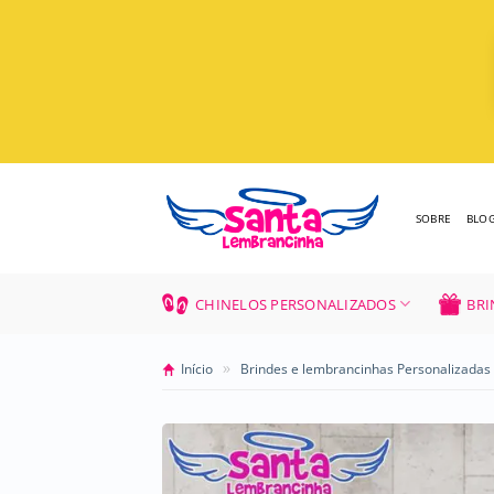
Skip
to
content
SOBRE
BLO
CHINELOS PERSONALIZADOS
BRI
»
Início
Brindes e lembrancinhas Personalizadas