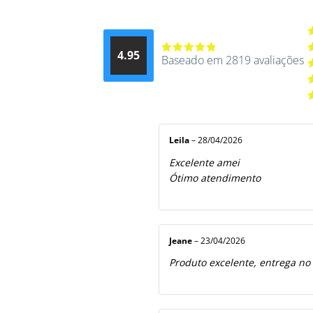
A
4.95
d
Baseado em 2819 avaliações
Avaliação
A
4.9514012061015
4
A
de 5
3
A
2
A
5
1
d
5
Leila
–
28/04/2026
Excelente amei
Ótimo atendimento
Jeane
–
23/04/2026
Produto excelente, entrega no