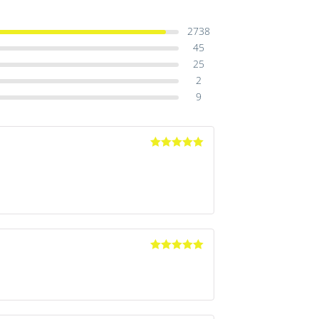
2738
45
25
2
9
Avaliação
5
de 5
Avaliação
5
de 5