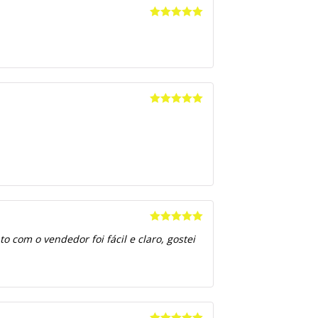
Avaliação
5
de 5
Avaliação
5
de 5
Avaliação
5
 com o vendedor foi fácil e claro, gostei
de 5