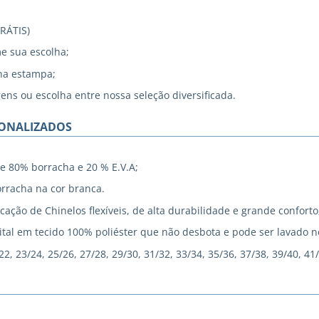
GRÁTIS)
me sua escolha;
na estampa;
gens ou escolha entre nossa seleção diversificada.
SONALIZADOS
e 80% borracha e 20 % E.V.A;
rracha na cor branca.
cação de Chinelos flexíveis, de alta durabilidade e grande conforto
tal em tecido 100% poliéster que não desbota e pode ser lavado 
, 23/24, 25/26, 27/28, 29/30, 31/32, 33/34, 35/36, 37/38, 39/40, 41