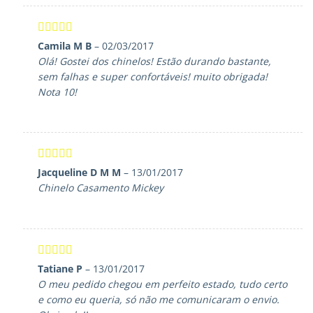
Avaliação
5
Camila M B
–
02/03/2017
de 5
Olá! Gostei dos chinelos! Estão durando bastante,
sem falhas e super confortáveis! muito obrigada!
Nota 10!
Avaliação
5
Jacqueline D M M
–
13/01/2017
de 5
Chinelo Casamento Mickey
Avaliação
5
Tatiane P
–
13/01/2017
de 5
O meu pedido chegou em perfeito estado, tudo certo
e como eu queria, só não me comunicaram o envio.