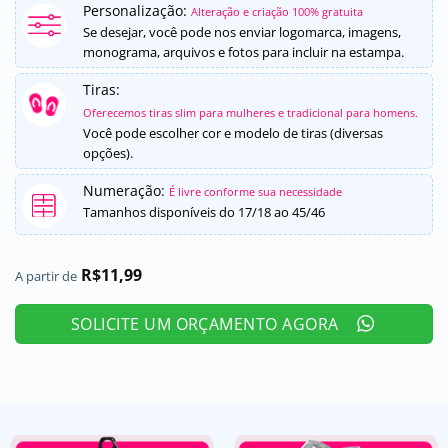
como
5
de
Personalização:
Alteração e criação 100% gratuita
5, com
Se desejar, você pode nos enviar logomarca, imagens,
baseado em
monograma, arquivos e fotos para incluir na estampa.
avaliações
de clientes
Tiras:
Oferecemos tiras slim para mulheres e tradicional para homens.
Você pode escolher cor e modelo de tiras (diversas
opções).
Numeração:
É livre conforme sua necessidade
Tamanhos disponíveis do 17/18 ao 45/46
R$
11,99
A partir de
SOLICITE UM ORÇAMENTO AGORA