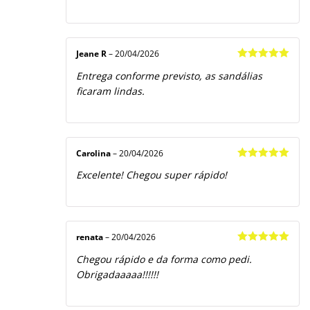
Jeane R
–
20/04/2026
Avaliação
5
Entrega conforme previsto, as sandálias
de 5
ficaram lindas.
Carolina
–
20/04/2026
Avaliação
5
Excelente! Chegou super rápido!
de 5
renata
–
20/04/2026
Avaliação
5
Chegou rápido e da forma como pedi.
de 5
Obrigadaaaaa!!!!!!