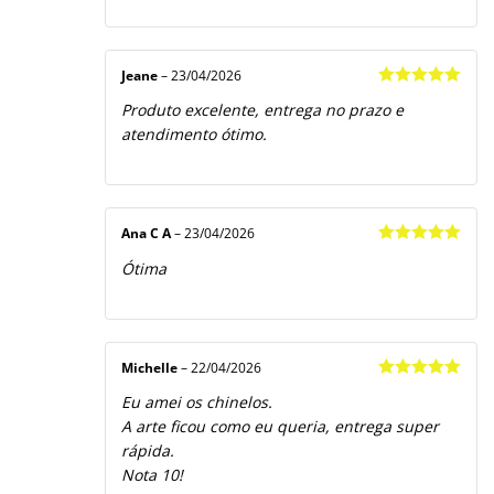
Jeane
–
23/04/2026
Avaliação
5
Produto excelente, entrega no prazo e
de 5
atendimento ótimo.
Ana C A
–
23/04/2026
Avaliação
5
Ótima
de 5
Michelle
–
22/04/2026
Avaliação
5
Eu amei os chinelos.
de 5
A arte ficou como eu queria, entrega super
rápida.
Nota 10!