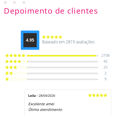
Depoimento de clientes
4.95
Baseado em 2819 avaliações
Avaliação
4.9514012061015
de 5
2738
45
Avaliação
5
de 5
25
Avaliação
4
de 5
2
Avaliação
3
de 5
9
Avaliação
2
de
Avaliação
5
1
de
5
Leila
–
28/04/2026
Avaliação
5
Excelente amei
de 5
Ótimo atendimento