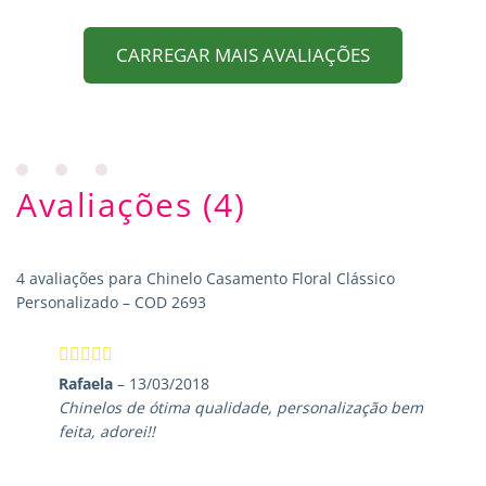
CARREGAR MAIS AVALIAÇÕES
Avaliações (4)
4 avaliações para
Chinelo Casamento Floral Clássico
Personalizado – COD 2693
Avaliação
5
Rafaela
–
13/03/2018
de 5
Chinelos de ótima qualidade, personalização bem
feita, adorei!!