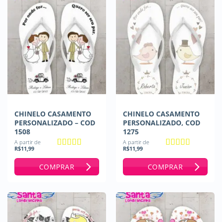
CHINELO CASAMENTO
CHINELO CASAMENTO
PERSONALIZADO – COD
PERSONALIZADO, COD
1508
1275
A partir de
A partir de
R$
11,99
R$
11,99
Avaliação
5
Avaliação
5
de 5
de 5
COMPRAR
COMPRAR