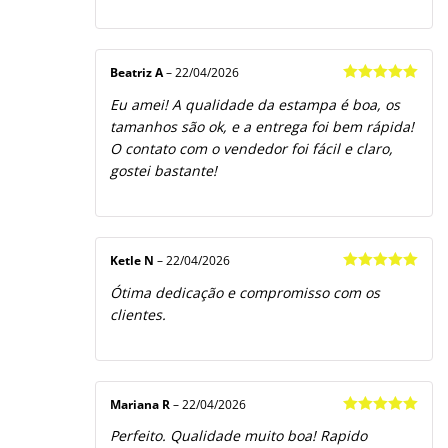
Beatriz A
–
22/04/2026
Avaliação
5
Eu amei! A qualidade da estampa é boa, os
de 5
tamanhos são ok, e a entrega foi bem rápida!
O contato com o vendedor foi fácil e claro,
gostei bastante!
Ketle N
–
22/04/2026
Avaliação
5
Ótima dedicação e compromisso com os
de 5
clientes.
Mariana R
–
22/04/2026
Avaliação
5
Perfeito. Qualidade muito boa! Rapido
de 5