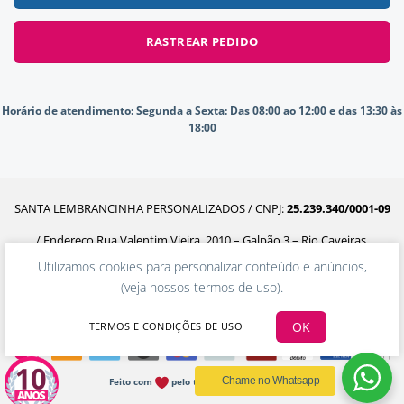
RASTREAR PEDIDO
Horário de atendimento:
Segunda a Sexta: Das 08:00 ao 12:00 e das 13:30 às
18:00
SANTA LEMBRANCINHA PERSONALIZADOS / CNPJ:
25.239.340/0001-09
/ Endereço Rua Valentim Vieira, 2010 – Galpão 3 – Rio Caveiras,
Utilizamos cookies para personalizar conteúdo e anúncios,
Biguaçu – SC, 88160-302
(
veja nossos termos de uso
).
OK
TERMOS E CONDIÇÕES DE USO
Chame no Whatsapp
Feito com
pelo time da Ecommerceria