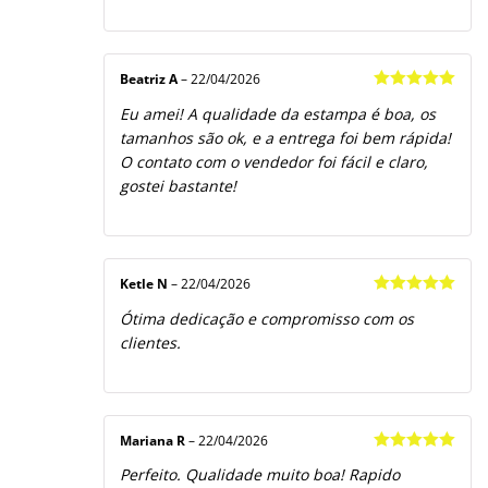
Beatriz A
–
22/04/2026
Avaliação
5
Eu amei! A qualidade da estampa é boa, os
de 5
tamanhos são ok, e a entrega foi bem rápida!
O contato com o vendedor foi fácil e claro,
gostei bastante!
Ketle N
–
22/04/2026
Avaliação
5
Ótima dedicação e compromisso com os
de 5
clientes.
Mariana R
–
22/04/2026
Avaliação
5
Perfeito. Qualidade muito boa! Rapido
de 5