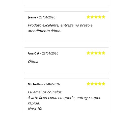
Jeane
–
23/04/2026
Avaliação
5
Produto excelente, entrega no prazo e
de 5
atendimento ótimo.
Ana C A
–
23/04/2026
Avaliação
5
Ótima
de 5
Michelle
–
22/04/2026
Avaliação
5
Eu amei os chinelos.
de 5
A arte ficou como eu queria, entrega super
rápida.
Nota 10!