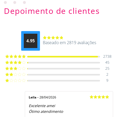
Depoimento de clientes
4.95
Baseado em 2819 avaliações
Avaliação
4.9514012061015
de 5
2738
45
Avaliação
5
de 5
25
Avaliação
4
de 5
2
Avaliação
3
de 5
9
Avaliação
2
de
Avaliação
5
1
de
5
Leila
–
28/04/2026
Avaliação
5
Excelente amei
de 5
Ótimo atendimento