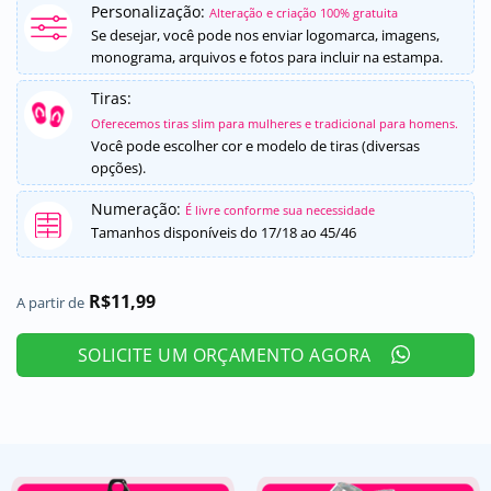
Personalização:
como
5
de
Alteração e criação 100% gratuita
5, com
Se desejar, você pode nos enviar logomarca, imagens,
baseado em
monograma, arquivos e fotos para incluir na estampa.
avaliação
de cliente
Tiras:
Oferecemos tiras slim para mulheres e tradicional para homens.
Você pode escolher cor e modelo de tiras (diversas
opções).
Numeração:
É livre conforme sua necessidade
Tamanhos disponíveis do 17/18 ao 45/46
R$
11,99
A partir de
SOLICITE UM ORÇAMENTO AGORA