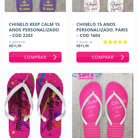
CHINELO KEEP CALM 15
CHINELO 15 ANOS
ANOS PERSONALIZADO
PERSONALIZADO, PARIS
– COD 2243
– COD 1604
A partir de
A partir de
R$
11,99
R$
11,99
Avaliação
5
de 5
COMPRAR
COMPRAR