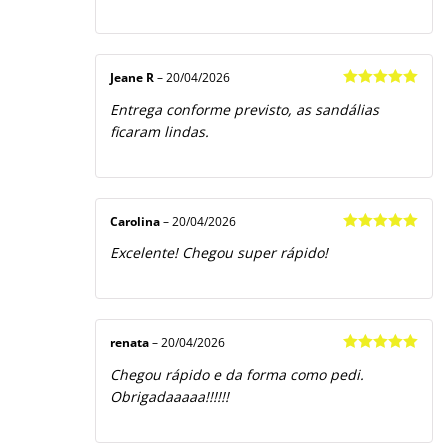
Jeane R
–
20/04/2026
Avaliação
5
Entrega conforme previsto, as sandálias
de 5
ficaram lindas.
Carolina
–
20/04/2026
Avaliação
5
Excelente! Chegou super rápido!
de 5
renata
–
20/04/2026
Avaliação
5
Chegou rápido e da forma como pedi.
de 5
Obrigadaaaaa!!!!!!