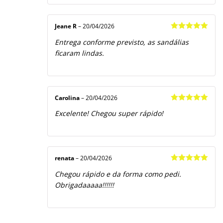
Jeane R
–
20/04/2026
Avaliação
5
Entrega conforme previsto, as sandálias
de 5
ficaram lindas.
Carolina
–
20/04/2026
Avaliação
5
Excelente! Chegou super rápido!
de 5
renata
–
20/04/2026
Avaliação
5
Chegou rápido e da forma como pedi.
de 5
Obrigadaaaaa!!!!!!