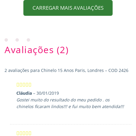
CARREGAR MAIS AVALIAÇÕES
Avaliações (2)
2 avaliações para
Chinelo 15 Anos Paris, Londres – COD 2426
Avaliação
5
Cláudia
–
30/01/2019
de 5
Gostei muito do resultado do meu pedido . os
chinelos ficaram lindos!!! e fui muito bem atendida!!!