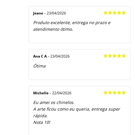
Jeane
–
23/04/2026
Avaliação
5
Produto excelente, entrega no prazo e
de 5
atendimento ótimo.
Ana C A
–
23/04/2026
Avaliação
5
Ótima
de 5
Michelle
–
22/04/2026
Avaliação
5
Eu amei os chinelos.
de 5
A arte ficou como eu queria, entrega super
rápida.
Nota 10!