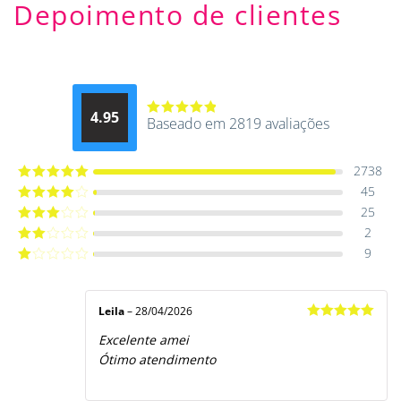
Depoimento de clientes
4.95
Baseado em 2819 avaliações
Avaliação
4.9514012061015
de 5
2738
45
Avaliação
5
de 5
25
Avaliação
4
de 5
2
Avaliação
3
de 5
9
Avaliação
2
de
Avaliação
5
1
de
5
Leila
–
28/04/2026
Avaliação
5
Excelente amei
de 5
Ótimo atendimento