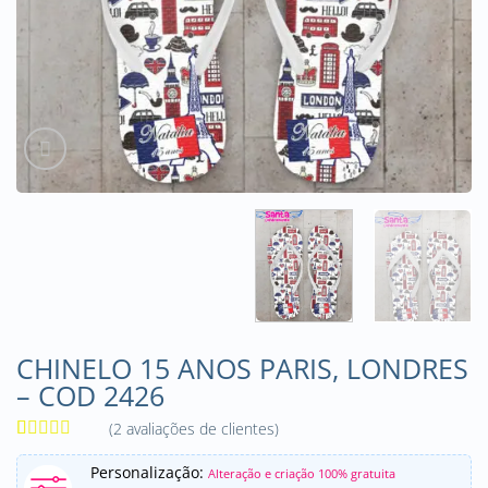
CHINELO 15 ANOS PARIS, LONDRES
– COD 2426
(
2
avaliações de clientes)
Avaliado
2
como
5
de
Personalização:
Alteração e criação 100% gratuita