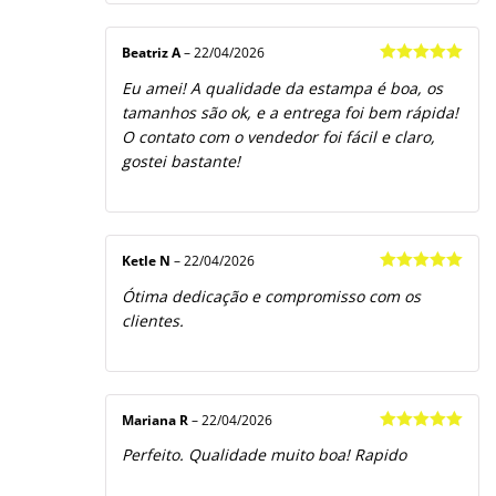
Beatriz A
–
22/04/2026
Avaliação
5
Eu amei! A qualidade da estampa é boa, os
de 5
tamanhos são ok, e a entrega foi bem rápida!
O contato com o vendedor foi fácil e claro,
gostei bastante!
Ketle N
–
22/04/2026
Avaliação
5
Ótima dedicação e compromisso com os
de 5
clientes.
Mariana R
–
22/04/2026
Avaliação
5
Perfeito. Qualidade muito boa! Rapido
de 5