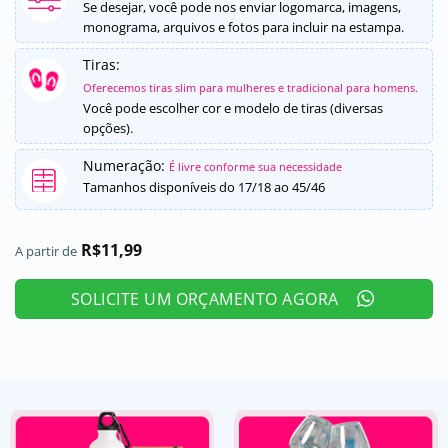
5, com
Se desejar, você pode nos enviar logomarca, imagens,
baseado em
monograma, arquivos e fotos para incluir na estampa.
avaliações
de clientes
Tiras:
Oferecemos tiras slim para mulheres e tradicional para homens.
Você pode escolher cor e modelo de tiras (diversas
opções).
Numeração:
É livre conforme sua necessidade
Tamanhos disponíveis do 17/18 ao 45/46
R$
11,99
A partir de
SOLICITE UM ORÇAMENTO AGORA