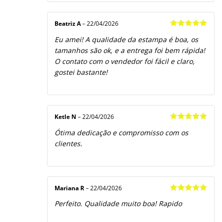
Beatriz A
–
22/04/2026
Avaliação
5
Eu amei! A qualidade da estampa é boa, os
de 5
tamanhos são ok, e a entrega foi bem rápida!
O contato com o vendedor foi fácil e claro,
gostei bastante!
Ketle N
–
22/04/2026
Avaliação
5
Ótima dedicação e compromisso com os
de 5
clientes.
Mariana R
–
22/04/2026
Avaliação
5
Perfeito. Qualidade muito boa! Rapido
de 5