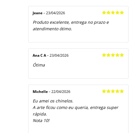
Jeane
–
23/04/2026
Avaliação
5
Produto excelente, entrega no prazo e
de 5
atendimento ótimo.
Ana C A
–
23/04/2026
Avaliação
5
Ótima
de 5
Michelle
–
22/04/2026
Avaliação
5
Eu amei os chinelos.
de 5
A arte ficou como eu queria, entrega super
rápida.
Nota 10!