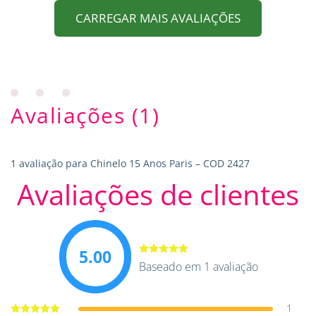
CARREGAR MAIS AVALIAÇÕES
Avaliações (1)
1 avaliação para
Chinelo 15 Anos Paris – COD 2427
Avaliações de clientes
5.00
Avaliação
Baseado em 1 avaliação
5.00
de 5
1