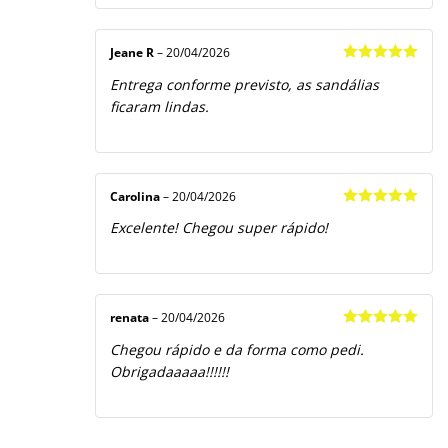
Jeane R
–
20/04/2026
Avaliação
5
Entrega conforme previsto, as sandálias
de 5
ficaram lindas.
Carolina
–
20/04/2026
Avaliação
5
Excelente! Chegou super rápido!
de 5
renata
–
20/04/2026
Avaliação
5
Chegou rápido e da forma como pedi.
de 5
Obrigadaaaaa!!!!!!