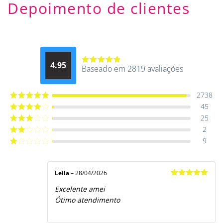
Depoimento de clientes
4.95
Baseado em 2819 avaliações
Avaliação
4.9514012061015
de 5
2738
45
Avaliação
5
de 5
25
Avaliação
4
de 5
2
Avaliação
3
de 5
9
Avaliação
2
de
Avaliação
5
1
de
5
Leila
–
28/04/2026
Avaliação
5
Excelente amei
de 5
Ótimo atendimento