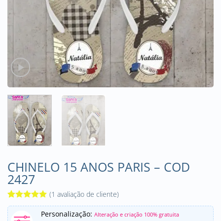
CHINELO 15 ANOS PARIS – COD
2427
(
1
avaliação de cliente)
Avaliado
1
Personalização:
como
5
de
Alteração e criação 100% gratuita