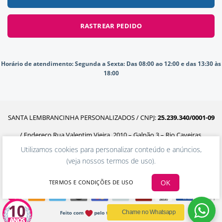
RASTREAR PEDIDO
Horário de atendimento:
Segunda a Sexta: Das 08:00 ao 12:00 e das 13:30 às
18:00
SANTA LEMBRANCINHA PERSONALIZADOS / CNPJ:
25.239.340/0001-09
/ Endereço Rua Valentim Vieira, 2010 – Galpão 3 – Rio Caveiras,
Utilizamos cookies para personalizar conteúdo e anúncios,
Biguaçu – SC, 88160-302
(
veja nossos termos de uso
).
OK
TERMOS E CONDIÇÕES DE USO
Chame no Whatsapp
Feito com
pelo time da Ecommerceria