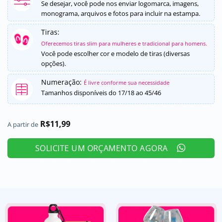
5, com
Se desejar, você pode nos enviar logomarca, imagens,
baseado em
monograma, arquivos e fotos para incluir na estampa.
avaliação
de cliente
Tiras:
Oferecemos tiras slim para mulheres e tradicional para homens.
Você pode escolher cor e modelo de tiras (diversas
opções).
Numeração:
É livre conforme sua necessidade
Tamanhos disponíveis do 17/18 ao 45/46
R$
11,99
A partir de
SOLICITE UM ORÇAMENTO AGORA