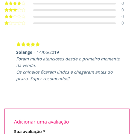
0
Avaliação
5
de 5
0
Avaliação
4
de 5
0
Avaliação
3
de 5
0
Avaliação
2
de
Avaliação
5
1
de
5
Avaliação
5
Solange
–
14/06/2019
de 5
Foram muito atenciosos desde o primeiro momento
da venda.
Os chinelos ficaram lindos e chegaram antes do
prazo. Super recomendo!!!
Adicionar uma avaliação
Sua avaliação
*