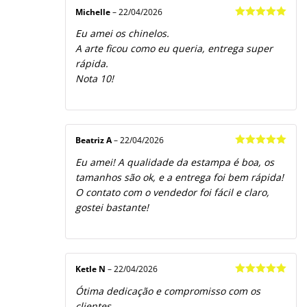
Michelle
–
22/04/2026
Avaliação
5
Eu amei os chinelos.
de 5
A arte ficou como eu queria, entrega super
rápida.
Nota 10!
Beatriz A
–
22/04/2026
Avaliação
5
Eu amei! A qualidade da estampa é boa, os
de 5
tamanhos são ok, e a entrega foi bem rápida!
O contato com o vendedor foi fácil e claro,
gostei bastante!
Ketle N
–
22/04/2026
Avaliação
5
Ótima dedicação e compromisso com os
de 5
clientes.