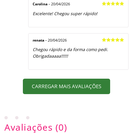
Carolina
–
20/04/2026
Avaliação
5
Excelente! Chegou super rápido!
de 5
renata
–
20/04/2026
Avaliação
5
Chegou rápido e da forma como pedi.
de 5
Obrigadaaaaa!!!!!!
CARREGAR MAIS AVALIAÇÕES
Avaliações (0)