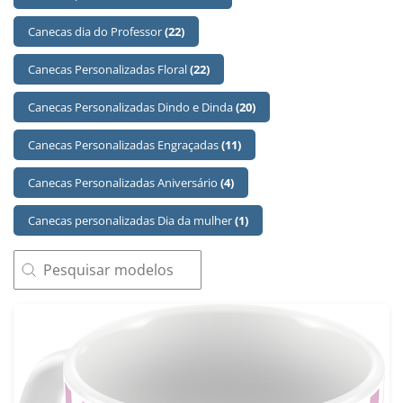
Canecas dia do Professor
(22)
Canecas Personalizadas Floral
(22)
Canecas Personalizadas Dindo e Dinda
(20)
Canecas Personalizadas Engraçadas
(11)
Canecas Personalizadas Aniversário
(4)
Canecas personalizadas Dia da mulher
(1)
SEARCH
Search content