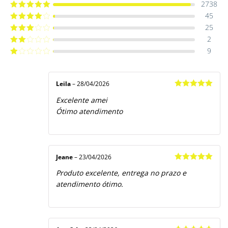
2738
45
Avaliação
5
de 5
25
Avaliação
4
de 5
2
Avaliação
3
de 5
9
Avaliação
2
de
Avaliação
5
1
de
5
Leila
–
28/04/2026
Avaliação
5
Excelente amei
de 5
Ótimo atendimento
Jeane
–
23/04/2026
Avaliação
5
Produto excelente, entrega no prazo e
de 5
atendimento ótimo.