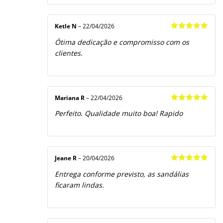
Ketle N
–
22/04/2026
Avaliação
5
Ótima dedicação e compromisso com os
de 5
clientes.
Mariana R
–
22/04/2026
Avaliação
5
Perfeito. Qualidade muito boa! Rapido
de 5
Jeane R
–
20/04/2026
Avaliação
5
Entrega conforme previsto, as sandálias
de 5
ficaram lindas.