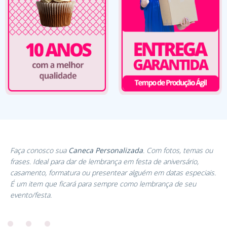
Faça conosco sua
Caneca Personalizada
. Com fotos, temas ou
frases. Ideal para dar de lembrança em festa de aniversário,
casamento, formatura ou presentear alguém em datas especiais.
É um item que ficará para sempre como lembrança de seu
evento/festa.