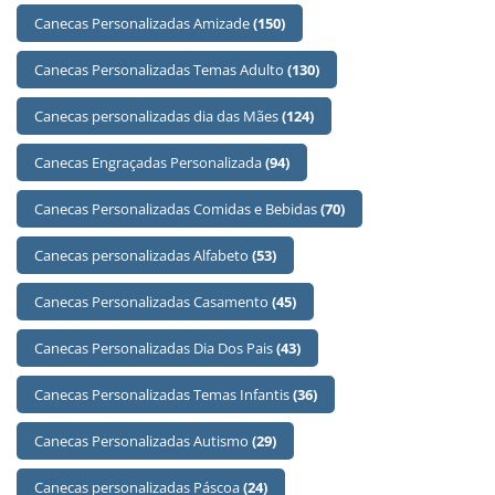
Canecas Personalizadas Amizade
(150)
Canecas Personalizadas Temas Adulto
(130)
Canecas personalizadas dia das Mães
(124)
Canecas Engraçadas Personalizada
(94)
Canecas Personalizadas Comidas e Bebidas
(70)
Canecas personalizadas Alfabeto
(53)
Canecas Personalizadas Casamento
(45)
Canecas Personalizadas Dia Dos Pais
(43)
Canecas Personalizadas Temas Infantis
(36)
Canecas Personalizadas Autismo
(29)
Canecas personalizadas Páscoa
(24)