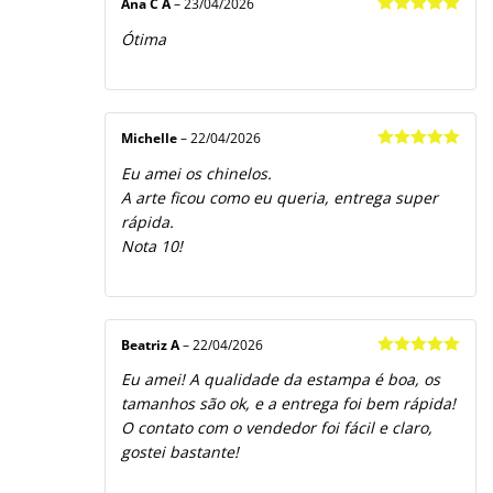
Ana C A
–
23/04/2026
Avaliação
5
Ótima
de 5
Michelle
–
22/04/2026
Avaliação
5
Eu amei os chinelos.
de 5
A arte ficou como eu queria, entrega super
rápida.
Nota 10!
Beatriz A
–
22/04/2026
Avaliação
5
Eu amei! A qualidade da estampa é boa, os
de 5
tamanhos são ok, e a entrega foi bem rápida!
O contato com o vendedor foi fácil e claro,
gostei bastante!