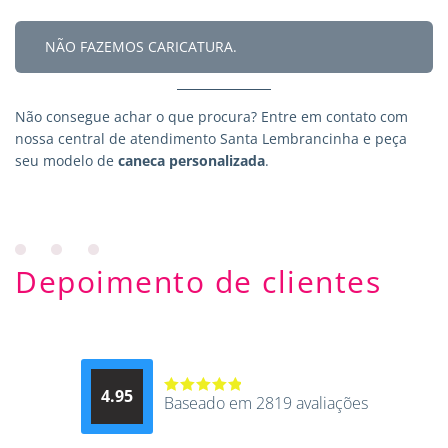
NÃO FAZEMOS CARICATURA.
Não consegue achar o que procura?
Entre em contato
com
nossa central de atendimento Santa Lembrancinha e peça
seu modelo de
caneca personalizada
.
Depoimento de clientes
4.95
Baseado em 2819 avaliações
Avaliação
4.9514012061015
de 5