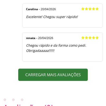
Carolina
–
20/04/2026
Avaliação
5
Excelente! Chegou super rápido!
de 5
renata
–
20/04/2026
Avaliação
5
Chegou rápido e da forma como pedi.
de 5
Obrigadaaaaa!!!!!!
CARREGAR MAIS AVALIAÇÕES