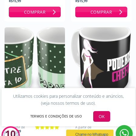
R$
15,99
R$
15,99
Avaliação
5
de 5
COMPRAR
COMPRAR
Utilizamos cookies para personalizar conteúdo e anúncios,
(
veja nossos termos de uso
).
CANECA
CANECA
PERSONALIZADA
PERSONALIZADA
PROFESSOR – COD 1091
PODEROSA CHEFONA –
OK
TERMOS E CONDIÇÕES DE USO
COD 1169
A partir de
A partir de
R$
15,99
R$
15,99
Avaliação
5
Chame no Whatsapp