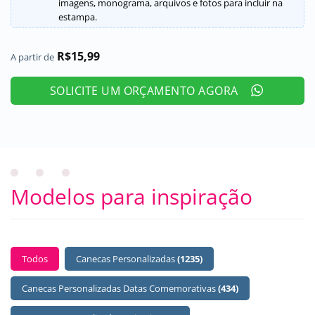
imagens, monograma, arquivos e fotos para incluir na
estampa.
R$
15,99
A partir de
SOLICITE UM ORÇAMENTO AGORA
Modelos para inspiração
BUTTONS SELECT
Todos
Canecas Personalizadas
(1235)
Canecas Personalizadas Datas Comemorativas
(434)