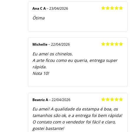
Ana C A
–
23/04/2026
Avaliação
5
Ótima
de 5
Michelle
–
22/04/2026
Avaliação
5
Eu amei os chinelos.
de 5
A arte ficou como eu queria, entrega super
rápida.
Nota 10!
Beatriz A
–
22/04/2026
Avaliação
5
Eu amei! A qualidade da estampa é boa, os
de 5
tamanhos são ok, e a entrega foi bem rápida!
O contato com o vendedor foi fácil e claro,
gostei bastante!