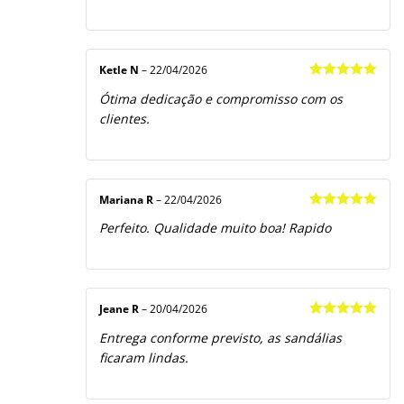
Ketle N
–
22/04/2026
Avaliação
5
Ótima dedicação e compromisso com os
de 5
clientes.
Mariana R
–
22/04/2026
Avaliação
5
Perfeito. Qualidade muito boa! Rapido
de 5
Jeane R
–
20/04/2026
Avaliação
5
Entrega conforme previsto, as sandálias
de 5
ficaram lindas.