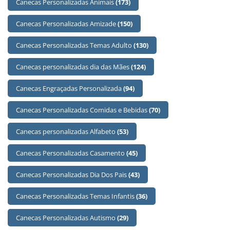
Canecas Personalizadas Animais
(173)
Canecas Personalizadas Amizade
(150)
Canecas Personalizadas Temas Adulto
(130)
Canecas personalizadas dia das Mães
(124)
Canecas Engraçadas Personalizada
(94)
Canecas Personalizadas Comidas e Bebidas
(70)
Canecas personalizadas Alfabeto
(53)
Canecas Personalizadas Casamento
(45)
Canecas Personalizadas Dia Dos Pais
(43)
Canecas Personalizadas Temas Infantis
(36)
Canecas Personalizadas Autismo
(29)