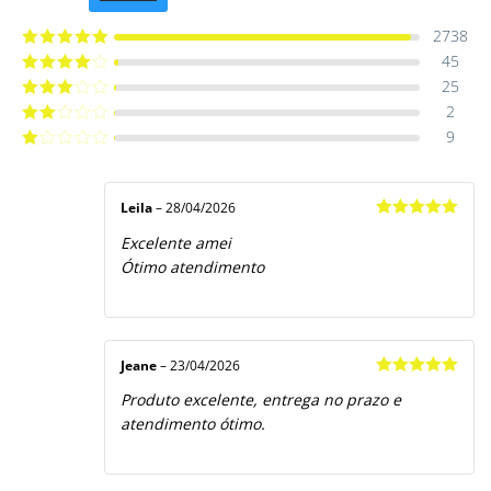
de 5
2738
45
Avaliação
5
de 5
25
Avaliação
4
de 5
2
Avaliação
3
de 5
9
Avaliação
2
de
Avaliação
5
1
de
5
Leila
–
28/04/2026
Avaliação
5
Excelente amei
de 5
Ótimo atendimento
Jeane
–
23/04/2026
Avaliação
5
Produto excelente, entrega no prazo e
de 5
atendimento ótimo.