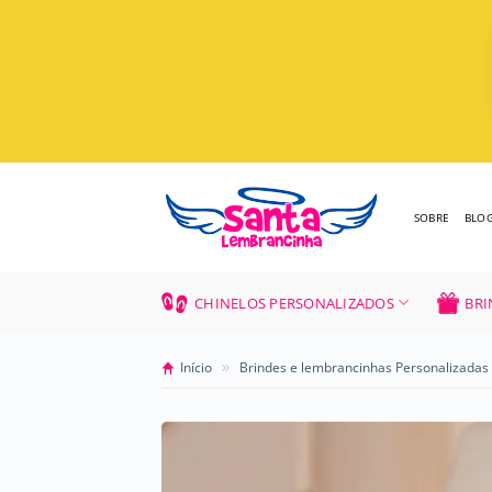
Skip
to
content
SOBRE
BLO
CHINELOS PERSONALIZADOS
BRI
»
Início
Brindes e lembrancinhas Personalizadas