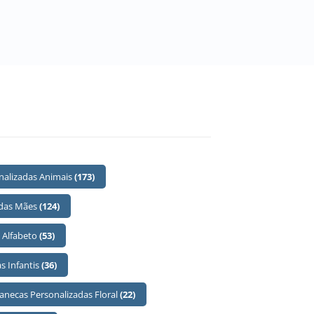
nalizadas Animais
(173)
 das Mães
(124)
 Alfabeto
(53)
s Infantis
(36)
anecas Personalizadas Floral
(22)