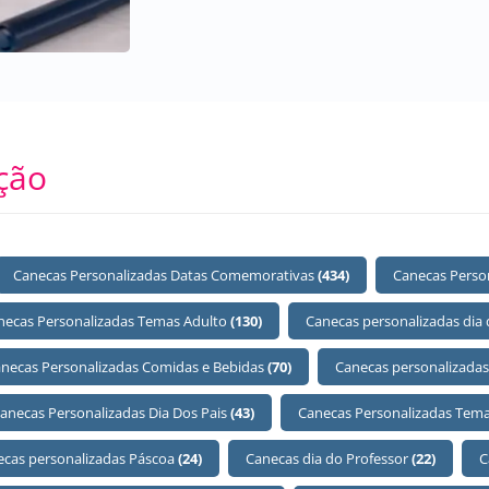
ção
Canecas Personalizadas Datas Comemorativas
(434)
Canecas Perso
necas Personalizadas Temas Adulto
(130)
Canecas personalizadas dia
necas Personalizadas Comidas e Bebidas
(70)
Canecas personalizadas
anecas Personalizadas Dia Dos Pais
(43)
Canecas Personalizadas Tema
ecas personalizadas Páscoa
(24)
Canecas dia do Professor
(22)
C