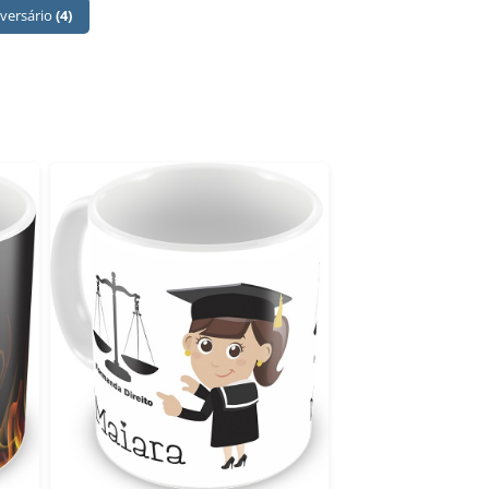
iversário
(4)