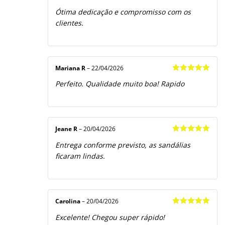
Avaliação
5
Ótima dedicação e compromisso com os
de 5
clientes.
Mariana R
–
22/04/2026
Avaliação
5
Perfeito. Qualidade muito boa! Rapido
de 5
Jeane R
–
20/04/2026
Avaliação
5
Entrega conforme previsto, as sandálias
de 5
ficaram lindas.
Carolina
–
20/04/2026
Avaliação
5
Excelente! Chegou super rápido!
de 5