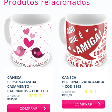
Produtos relacionados
CANECA
CANECA
PERSONALIZADA
PERSONALIZADA AMIGA
CASAMENTO –
– COD 1143
PADRINHOS – COD 1131
A partir de
R$
15,99
A partir de
Avaliação
5
R$
15,99
de 5
Avaliação
5
COMPRAR
de 5
COMPRAR