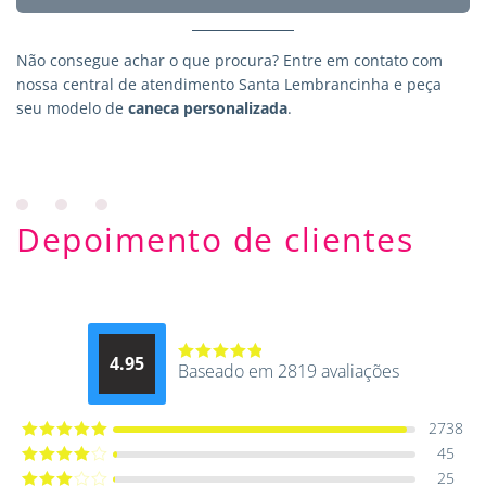
Não consegue achar o que procura?
Entre em contato
com
nossa central de atendimento Santa Lembrancinha e peça
seu modelo de
caneca personalizada
.
Depoimento de clientes
4.95
Baseado em 2819 avaliações
Avaliação
4.9514012061015
de 5
2738
45
Avaliação
5
de 5
25
Avaliação