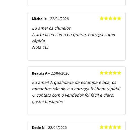
Michelle
–
22/04/2026
Avaliação
5
Eu amei os chinelos.
de 5
A arte ficou como eu queria, entrega super
rápida.
Nota 10!
Beatriz A
–
22/04/2026
Avaliação
5
Eu amei! A qualidade da estampa é boa, os
de 5
tamanhos são ok, e a entrega foi bem rápida!
O contato com o vendedor foi fácil e claro,
gostei bastante!
Ketle N
–
22/04/2026