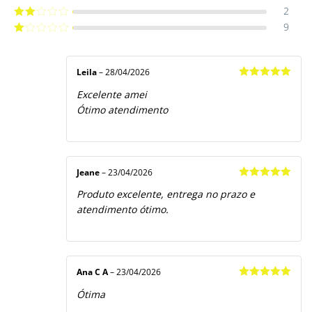
4
de 5
2
Avaliação
3
de 5
9
Avaliação
2
de
Avaliação
5
1
de
5
Leila
–
28/04/2026
Avaliação
5
Excelente amei
de 5
Ótimo atendimento
Jeane
–
23/04/2026
Avaliação
5
Produto excelente, entrega no prazo e
de 5
atendimento ótimo.
Ana C A
–
23/04/2026
Avaliação
5
Ótima
de 5