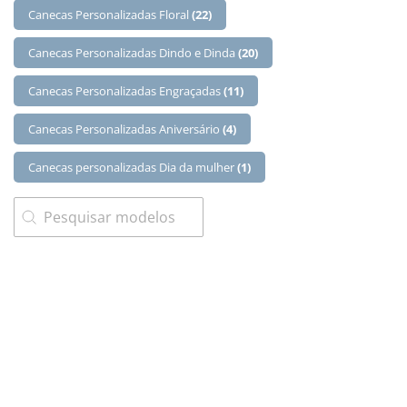
Canecas Personalizadas Floral
(22)
Canecas Personalizadas Dindo e Dinda
(20)
Canecas Personalizadas Engraçadas
(11)
Canecas Personalizadas Aniversário
(4)
Canecas personalizadas Dia da mulher
(1)
SEARCH
Search content