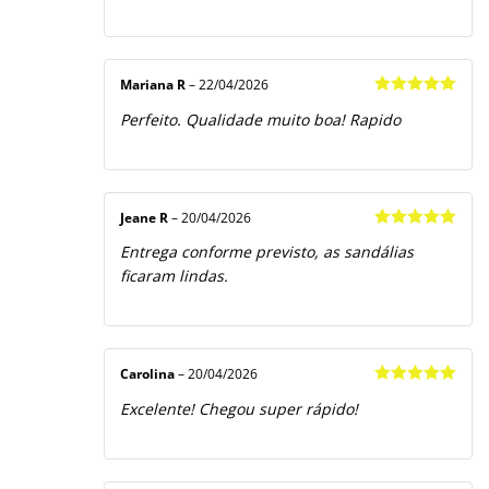
Mariana R
–
22/04/2026
Avaliação
5
Perfeito. Qualidade muito boa! Rapido
de 5
Jeane R
–
20/04/2026
Avaliação
5
Entrega conforme previsto, as sandálias
de 5
ficaram lindas.
Carolina
–
20/04/2026
Avaliação
5
Excelente! Chegou super rápido!
de 5