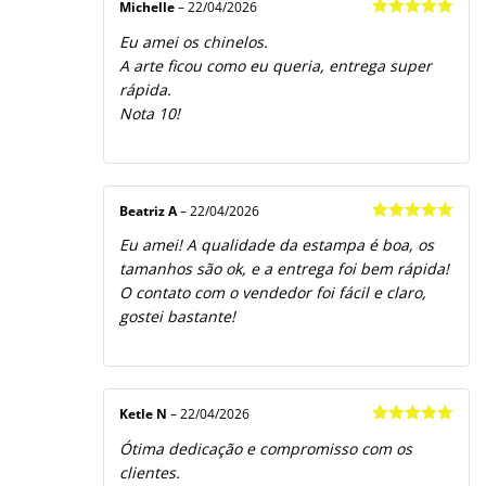
Michelle
–
22/04/2026
Avaliação
5
Eu amei os chinelos.
de 5
A arte ficou como eu queria, entrega super
rápida.
Nota 10!
Beatriz A
–
22/04/2026
Avaliação
5
Eu amei! A qualidade da estampa é boa, os
de 5
tamanhos são ok, e a entrega foi bem rápida!
O contato com o vendedor foi fácil e claro,
gostei bastante!
Ketle N
–
22/04/2026
Avaliação
5
Ótima dedicação e compromisso com os
de 5
clientes.