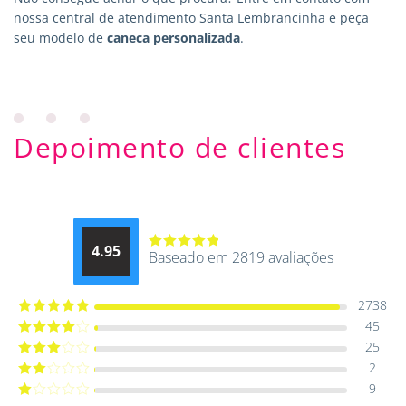
nossa central de atendimento Santa Lembrancinha e peça
seu modelo de
caneca personalizada
.
Depoimento de clientes
4.95
Baseado em 2819 avaliações
Avaliação
4.9514012061015
de 5
2738
45
Avaliação
5
de 5
25
Avaliação
4
de 5
2
Avaliação
3
de 5
9
Avaliação
2
de