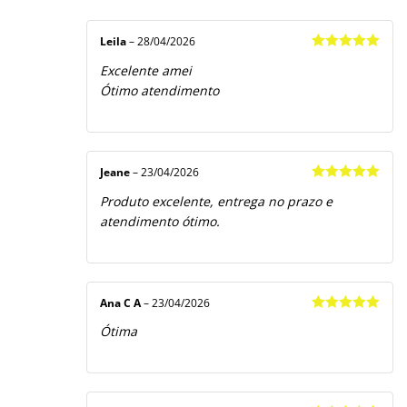
Avaliação
5
1
de
5
Leila
–
28/04/2026
Avaliação
5
Excelente amei
de 5
Ótimo atendimento
Jeane
–
23/04/2026
Avaliação
5
Produto excelente, entrega no prazo e
de 5
atendimento ótimo.
Ana C A
–
23/04/2026
Avaliação
5
Ótima
de 5