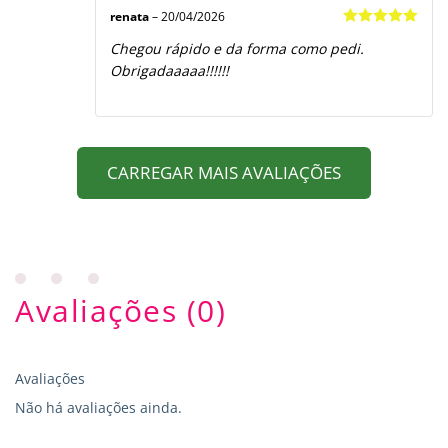
renata
–
20/04/2026
Avaliação
5
Chegou rápido e da forma como pedi.
de 5
Obrigadaaaaa!!!!!!
CARREGAR MAIS AVALIAÇÕES
Avaliações (0)
Avaliações
Não há avaliações ainda.