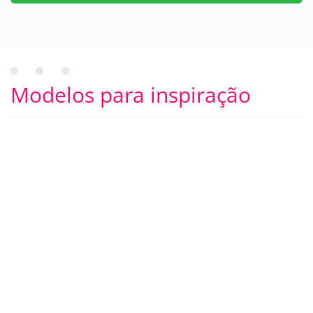
Modelos para inspiração
BUTTONS
SELECT
Todos
Canecas Personalizadas
(1235)
Canecas Personalizadas Datas Comemorativas
(434)
Canecas Personalizadas Animais
(173)
Canecas Personalizadas Amizade
(150)
Canecas Personalizadas Temas Adulto
(130)