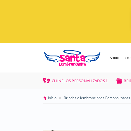
Skip
to
content
SOBRE
BLO
CHINELOS PERSONALIZADOS
BRI
»
Início
Brindes e lembrancinhas Personalizadas