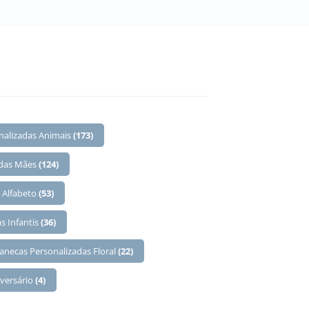
nalizadas Animais
(173)
 das Mães
(124)
 Alfabeto
(53)
s Infantis
(36)
anecas Personalizadas Floral
(22)
iversário
(4)