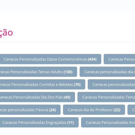
ção
Canecas Personalizadas Datas Comemorativas
(434)
Canecas Perso
necas Personalizadas Temas Adulto
(130)
Canecas personalizadas dia
necas Personalizadas Comidas e Bebidas
(70)
Canecas personalizadas
anecas Personalizadas Dia Dos Pais
(43)
Canecas Personalizadas Tema
ecas personalizadas Páscoa
(24)
Canecas dia do Professor
(22)
C
Canecas Personalizadas Engraçadas
(11)
Canecas Personalizadas An