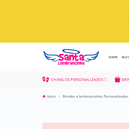
Skip
to
content
SOBRE
BLO
CHINELOS PERSONALIZADOS
BRI
»
Início
Brindes e lembrancinhas Personalizadas