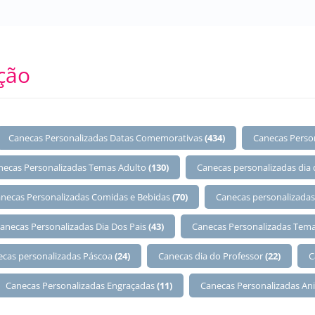
ção
Canecas Personalizadas Datas Comemorativas
(434)
Canecas Perso
necas Personalizadas Temas Adulto
(130)
Canecas personalizadas dia
necas Personalizadas Comidas e Bebidas
(70)
Canecas personalizadas
anecas Personalizadas Dia Dos Pais
(43)
Canecas Personalizadas Tema
ecas personalizadas Páscoa
(24)
Canecas dia do Professor
(22)
C
Canecas Personalizadas Engraçadas
(11)
Canecas Personalizadas An