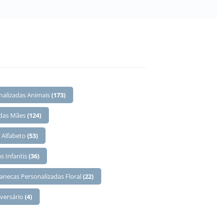
nalizadas Animais
(173)
 das Mães
(124)
 Alfabeto
(53)
s Infantis
(36)
anecas Personalizadas Floral
(22)
iversário
(4)