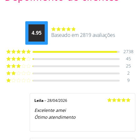
4.95
Baseado em 2819 avaliações
Avaliação
4.9514012061015
de 5
2738
45
Avaliação
5
de 5
25
Avaliação
4
de 5
2
Avaliação
3
de 5
9
Avaliação
2
de
Avaliação
5
1
de
5
Leila
–
28/04/2026
Avaliação
5
Excelente amei
de 5
Ótimo atendimento