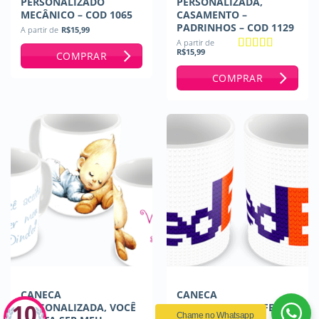
PERSONALIZADO
PERSONALIZADA,
MECÂNICO – COD 1065
CASAMENTO –
PADRINHOS – COD 1129
A partir de
R$
15,99
A partir de
R$
15,99
COMPRAR
Avaliação
5
de 5
COMPRAR
CANECA
CANECA
PERSONALIZADA, VOCÊ
PERSONALIZADA FEDEX
Chame no Whatsapp