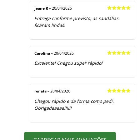
Jeane R
–
20/04/2026
Avaliação
5
Entrega conforme previsto, as sandálias
de 5
ficaram lindas.
Carolina
–
20/04/2026
Avaliação
5
Excelente! Chegou super rápido!
de 5
renata
–
20/04/2026
Avaliação
5
Chegou rápido e da forma como pedi.
de 5
Obrigadaaaaa!!!!!!
CARREGAR MAIS AVALIAÇÕES