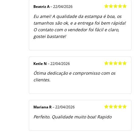
Beatriz A
–
22/04/2026
Avaliação
5
Eu amei! A qualidade da estampa é boa, os
de 5
tamanhos são ok, e a entrega foi bem rápida!
O contato com o vendedor foi fácil e claro,
gostei bastante!
Ketle N
–
22/04/2026
Avaliação
5
Ótima dedicação e compromisso com os
de 5
clientes.
Mariana R
–
22/04/2026
Avaliação
5
Perfeito. Qualidade muito boa! Rapido
de 5