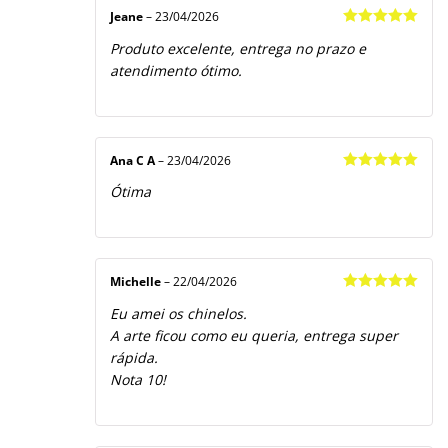
Jeane
–
23/04/2026
Avaliação
5
Produto excelente, entrega no prazo e
de 5
atendimento ótimo.
Ana C A
–
23/04/2026
Avaliação
5
Ótima
de 5
Michelle
–
22/04/2026
Avaliação
5
Eu amei os chinelos.
de 5
A arte ficou como eu queria, entrega super
rápida.
Nota 10!