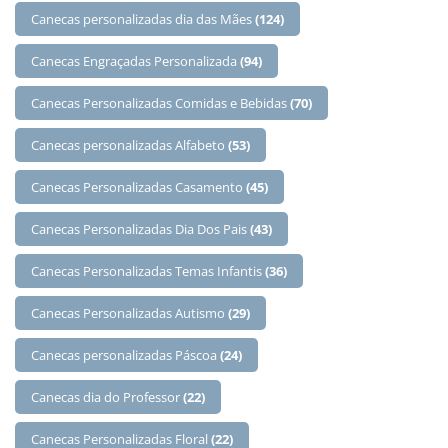
Canecas personalizadas dia das Mães
(124)
Canecas Engraçadas Personalizada
(94)
Canecas Personalizadas Comidas e Bebidas
(70)
Canecas personalizadas Alfabeto
(53)
Canecas Personalizadas Casamento
(45)
Canecas Personalizadas Dia Dos Pais
(43)
Canecas Personalizadas Temas Infantis
(36)
Canecas Personalizadas Autismo
(29)
Canecas personalizadas Páscoa
(24)
Canecas dia do Professor
(22)
Canecas Personalizadas Floral
(22)