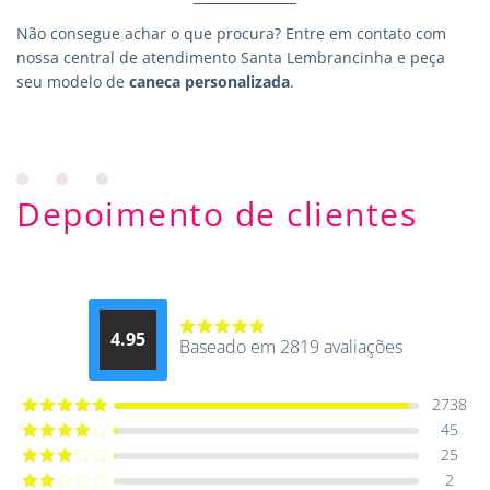
Não consegue achar o que procura?
Entre em contato
com
nossa central de atendimento Santa Lembrancinha e peça
seu modelo de
caneca personalizada
.
Depoimento de clientes
4.95
Baseado em 2819 avaliações
Avaliação
4.9514012061015
de 5
2738
45
Avaliação
5
de 5
25
Avaliação
4
de 5
2
Avaliação