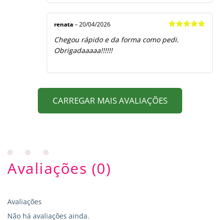
renata
–
20/04/2026
Avaliação
5
Chegou rápido e da forma como pedi.
de 5
Obrigadaaaaa!!!!!!
CARREGAR MAIS AVALIAÇÕES
Avaliações (0)
Avaliações
Não há avaliações ainda.