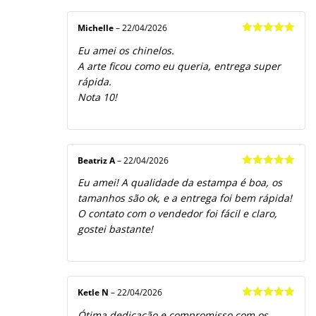
Michelle
–
22/04/2026
Avaliação
5
Eu amei os chinelos.
de 5
A arte ficou como eu queria, entrega super
rápida.
Nota 10!
Beatriz A
–
22/04/2026
Avaliação
5
Eu amei! A qualidade da estampa é boa, os
de 5
tamanhos são ok, e a entrega foi bem rápida!
O contato com o vendedor foi fácil e claro,
gostei bastante!
Ketle N
–
22/04/2026
Avaliação
5
Ótima dedicação e compromisso com os