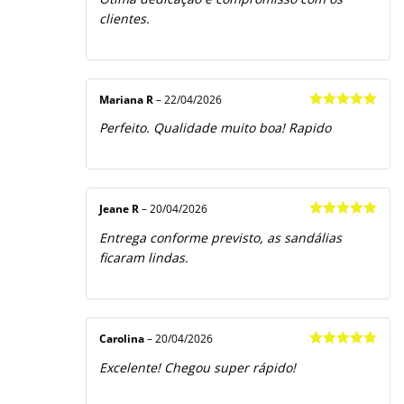
de 5
clientes.
Mariana R
–
22/04/2026
Avaliação
5
Perfeito. Qualidade muito boa! Rapido
de 5
Jeane R
–
20/04/2026
Avaliação
5
Entrega conforme previsto, as sandálias
de 5
ficaram lindas.
Carolina
–
20/04/2026
Avaliação
5
Excelente! Chegou super rápido!
de 5