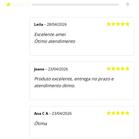
3
de 5
9
Avaliação
2
de
Avaliação
5
1
de
5
Leila
–
28/04/2026
Avaliação
5
Excelente amei
de 5
Ótimo atendimento
Jeane
–
23/04/2026
Avaliação
5
Produto excelente, entrega no prazo e
de 5
atendimento ótimo.
Ana C A
–
23/04/2026
Avaliação
5
Ótima
de 5