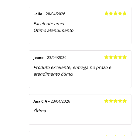
Avaliação
5
1
de
5
Leila
–
28/04/2026
Avaliação
5
Excelente amei
de 5
Ótimo atendimento
Jeane
–
23/04/2026
Avaliação
5
Produto excelente, entrega no prazo e
de 5
atendimento ótimo.
Ana C A
–
23/04/2026
Avaliação
5
Ótima
de 5