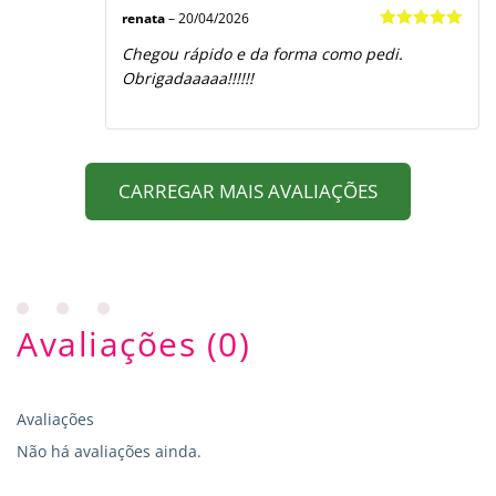
renata
–
20/04/2026
Avaliação
5
Chegou rápido e da forma como pedi.
de 5
Obrigadaaaaa!!!!!!
CARREGAR MAIS AVALIAÇÕES
Avaliações (0)
Avaliações
Não há avaliações ainda.