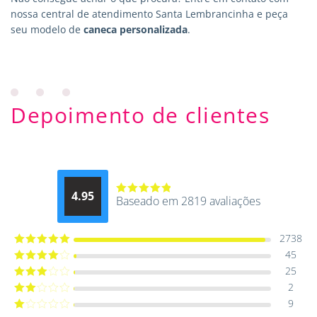
nossa central de atendimento Santa Lembrancinha e peça
seu modelo de
caneca personalizada
.
Depoimento de clientes
4.95
Baseado em 2819 avaliações
Avaliação
4.9514012061015
de 5
2738
45
Avaliação
5
de 5
25
Avaliação
4
de 5
2
Avaliação
3
de 5
9
Avaliação
2
de