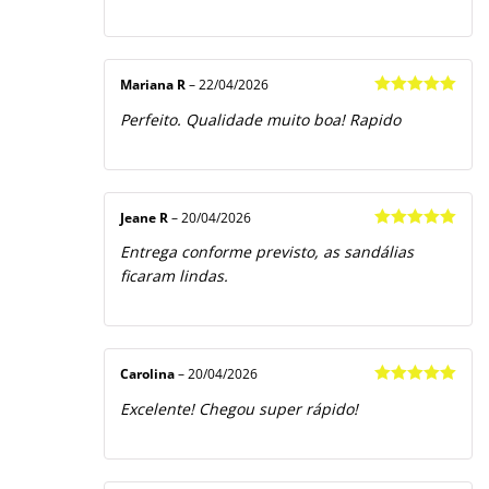
Mariana R
–
22/04/2026
Avaliação
5
Perfeito. Qualidade muito boa! Rapido
de 5
Jeane R
–
20/04/2026
Avaliação
5
Entrega conforme previsto, as sandálias
de 5
ficaram lindas.
Carolina
–
20/04/2026
Avaliação
5
Excelente! Chegou super rápido!
de 5