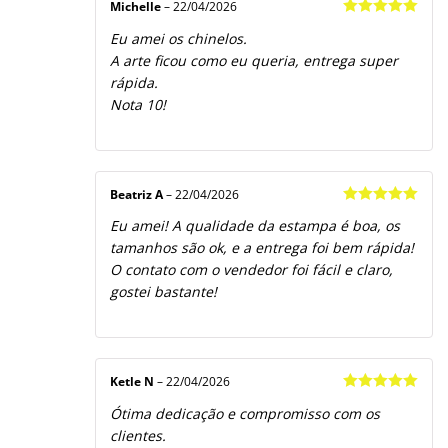
Michelle
–
22/04/2026
Avaliação
5
Eu amei os chinelos.
de 5
A arte ficou como eu queria, entrega super
rápida.
Nota 10!
Beatriz A
–
22/04/2026
Avaliação
5
Eu amei! A qualidade da estampa é boa, os
de 5
tamanhos são ok, e a entrega foi bem rápida!
O contato com o vendedor foi fácil e claro,
gostei bastante!
Ketle N
–
22/04/2026
Avaliação
5
Ótima dedicação e compromisso com os
de 5
clientes.