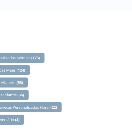
nalizadas Animais
(173)
 das Mães
(124)
 Alfabeto
(53)
s Infantis
(36)
anecas Personalizadas Floral
(22)
iversário
(4)