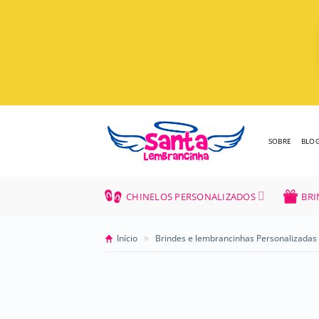
Skip
to
content
SOBRE
BLO
CHINELOS PERSONALIZADOS
BRI
»
Início
Brindes e lembrancinhas Personalizadas