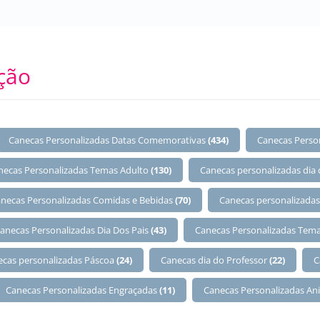
ção
Canecas Personalizadas Datas Comemorativas
(434)
Canecas Perso
necas Personalizadas Temas Adulto
(130)
Canecas personalizadas dia
necas Personalizadas Comidas e Bebidas
(70)
Canecas personalizadas
anecas Personalizadas Dia Dos Pais
(43)
Canecas Personalizadas Tema
ecas personalizadas Páscoa
(24)
Canecas dia do Professor
(22)
C
Canecas Personalizadas Engraçadas
(11)
Canecas Personalizadas An