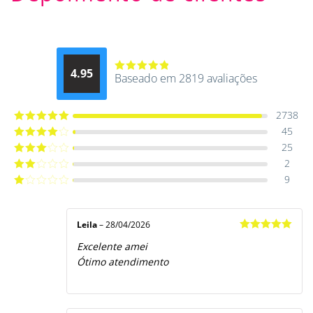
4.95
Baseado em 2819 avaliações
Avaliação
4.9514012061015
de 5
2738
45
Avaliação
5
de 5
25
Avaliação
4
de 5
2
Avaliação
3
de 5
9
Avaliação
2
de
Avaliação
5
1
de
5
Leila
–
28/04/2026
Avaliação
5
Excelente amei
de 5
Ótimo atendimento