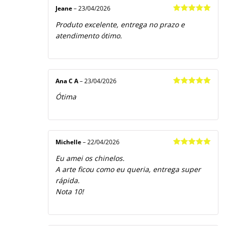
Jeane
–
23/04/2026
Avaliação
5
Produto excelente, entrega no prazo e
de 5
atendimento ótimo.
Ana C A
–
23/04/2026
Avaliação
5
Ótima
de 5
Michelle
–
22/04/2026
Avaliação
5
Eu amei os chinelos.
de 5
A arte ficou como eu queria, entrega super
rápida.
Nota 10!