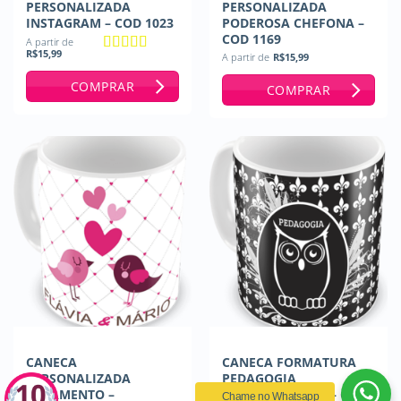
PERSONALIZADA
PERSONALIZADA
INSTAGRAM – COD 1023
PODEROSA CHEFONA –
COD 1169
A partir de
R$
15,99
A partir de
R$
15,99
Avaliação
5
de 5
COMPRAR
COMPRAR
CANECA
CANECA FORMATURA
PERSONALIZADA
PEDAGOGIA
CASAMENTO –
PERSONALIZADA – COD
Chame no Whatsapp