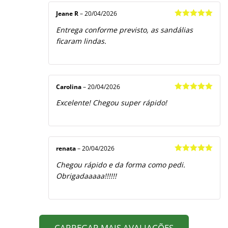
Jeane R
–
20/04/2026
Avaliação
5
Entrega conforme previsto, as sandálias
de 5
ficaram lindas.
Carolina
–
20/04/2026
Avaliação
5
Excelente! Chegou super rápido!
de 5
renata
–
20/04/2026
Avaliação
5
Chegou rápido e da forma como pedi.
de 5
Obrigadaaaaa!!!!!!
CARREGAR MAIS AVALIAÇÕES