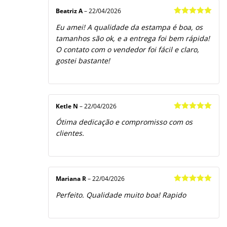
Beatriz A
–
22/04/2026
Avaliação
5
Eu amei! A qualidade da estampa é boa, os
de 5
tamanhos são ok, e a entrega foi bem rápida!
O contato com o vendedor foi fácil e claro,
gostei bastante!
Ketle N
–
22/04/2026
Avaliação
5
Ótima dedicação e compromisso com os
de 5
clientes.
Mariana R
–
22/04/2026
Avaliação
5
Perfeito. Qualidade muito boa! Rapido
de 5