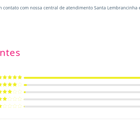
m contato
com nossa central de atendimento Santa Lembrancinha 
ntes
valiação
5
e 5
valiação
de 5
valiação
de 5
valiação
de
valiação
e