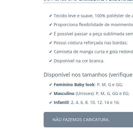
✔ Tecido leve e suave, 100% poliéster de 
✔ Proporciona flexibilidade de movimento
✔ É possível passar a peça sublimada sem
✔ Possui costura reforçada nas bordas;
✔ Camiseta de manga curta e gola redond
✔ Disponível na cor branca.
Disponível nos tamanhos (verifique
✔
Feminino Baby look
: P, M, G e GG;
✔
Masculino
(Unissex): P, M, G, GG e EG;
✔
Infantil
: 2, 4, 6, 8, 10, 12, 14 e 16;
NÃO FAZEMOS CARICATURA.