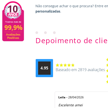
Não consegue achar o que procura?
Entre e
personalizadas
.
Depoimento de clie
A
4.95
d
Baseado em 2819 avaliações
Avaliação
A
4.9514012061015
4
A
de 5
3
A
2
A
5
1
d
5
Leila
–
28/04/2026
Excelente amei