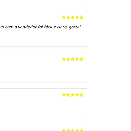
Avaliação
5
 com o vendedor foi fácil e claro, gostei
de 5
Avaliação
5
de 5
Avaliação
5
de 5