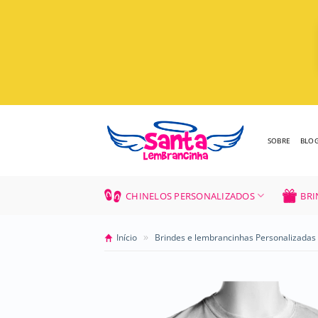
Skip
to
content
SOBRE
BLO
CHINELOS PERSONALIZADOS
BRI
»
Início
Brindes e lembrancinhas Personalizadas