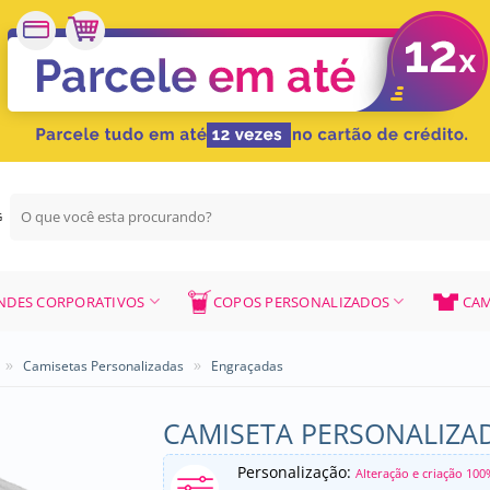
Pesquisar
G
por:
NDES CORPORATIVOS
COPOS PERSONALIZADOS
CAM
»
»
Camisetas Personalizadas
Engraçadas
CAMISETA PERSONALIZAD
Personalização:
Alteração e criação 100