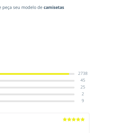
e peça seu modelo de
camisetas
2738
45
25
2
9
Avaliação
5
de 5