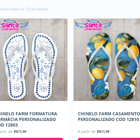
ando todos os 10 resultados
Classificado
por
preço:
baixo
para
alto
HINELO FARM FORMATURA
CHINELO FARM CASAMENT
ARMÁCIA PERSONALIZADO
PERSONALIZADO COD 12810
D 12803
artir de
R$
11,99
A partir de
R$
11,99