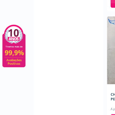
C
PE
A p