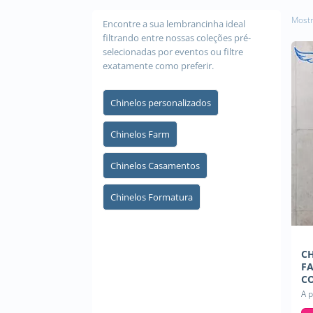
Mostr
Encontre a sua lembrancinha ideal
filtrando entre nossas coleções pré-
selecionadas por eventos ou filtre
exatamente como preferir.
Chinelos personalizados
Chinelos Farm
Chinelos Casamentos
Chinelos Formatura
C
F
CO
A p