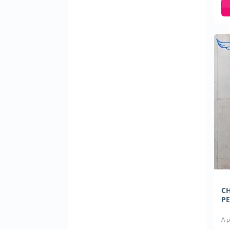
C
PE
A p