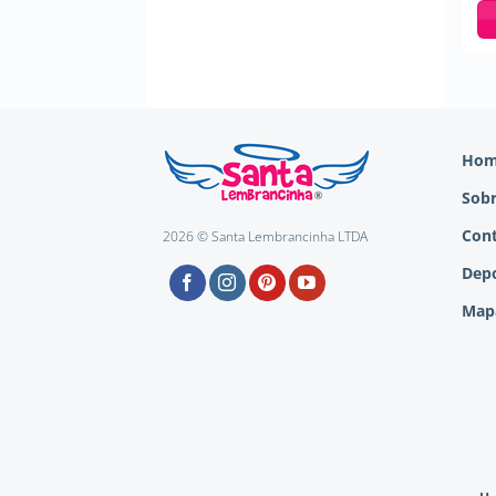
Ho
Sob
Con
2026 © Santa Lembrancinha LTDA
Depo
Mapa