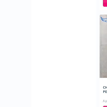
CH
PE
A p