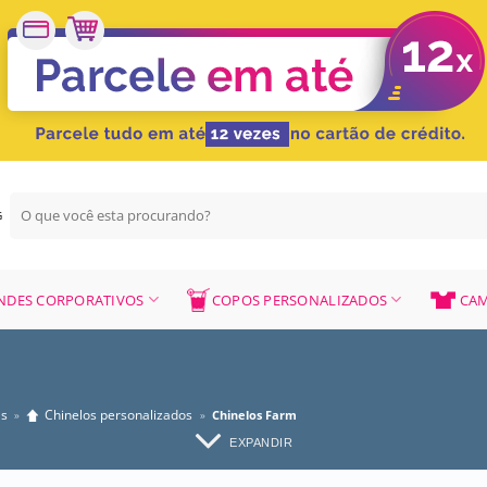
Pesquisar
G
por:
NDES CORPORATIVOS
COPOS PERSONALIZADOS
CAM
as
Chinelos personalizados
»
»
Chinelos Farm
EXPANDIR